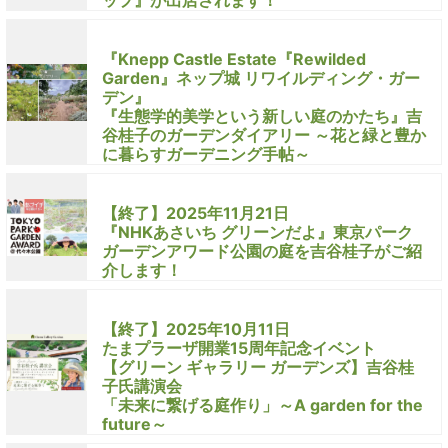
ップ』が出店されます！
『Knepp Castle Estate『Rewilded
Garden』ネップ城 リワイルディング・ガー
デン』
『生態学的美学という新しい庭のかたち』吉
谷桂子のガーデンダイアリー ～花と緑と豊か
に暮らすガーデニング手帖～
【終了】2025年11月21日
『NHKあさいち グリーンだよ』東京パーク
ガーデンアワード公園の庭を吉谷桂子がご紹
介します！
【終了】2025年10月11日
たまプラーザ開業15周年記念イベント
【グリーン ギャラリー ガーデンズ】吉谷桂
子氏講演会
「未来に繋げる庭作り」～A garden for the
future～