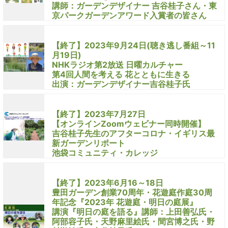
講師：ガーデンデザイナー 吉谷桂子さん・東
京パークガーデンアワード入賞者の皆さん
【終了】2023年9月24日(聴き逃し番組～11
月19日)
NHKラジオ第2放送 日曜カルチャー
第4回人間を考える 花とともに生きる
出演：ガーデンデザイナー吉谷桂子氏
【終了】2023年7月27日
【オンラインZoomウェビナー同時開催】
吉谷桂子先生のアフターコロナ・イギリス最
新ガーデンリポート
池袋コミュニティ・カレッジ
【終了】2023年6月16～18日
豊田ガーデン創業70周年・花遊庭作庭30周
年記念『2023年 花遊庭・明日の庭展』
講演『明日の庭を語る』講師：上田善弘氏・
阿部容子氏・天野麻里絵氏・間宮博之氏・野