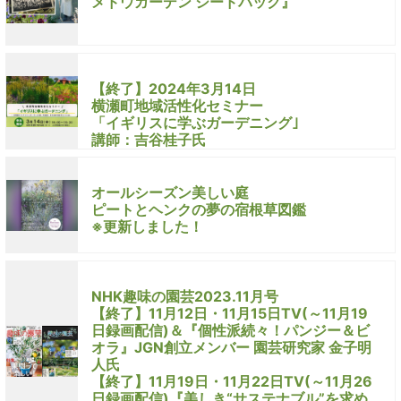
メドウガーデン シードパック』
【終了】2024年3月14日
横瀬町地域活性化セミナー
「イギリスに学ぶガーデニング｣
講師：吉谷桂子氏
オールシーズン美しい庭
ピートとヘンクの夢の宿根草図鑑
※更新しました！
NHK趣味の園芸2023.11月号
【終了】11月12日・11月15日TV(～11月19
日録画配信)＆『個性派続々！パンジー＆ビ
オラ』JGN創立メンバー 園芸研究家 金子明
人氏
【終了】11月19日・11月22日TV(～11月26
日録画配信)『美しき“サステナブル”を求め