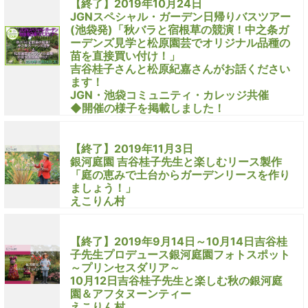
【終了】2019年10月24日
JGNスペシャル・ガーデン日帰りバスツアー
(池袋発)「秋バラと宿根草の競演！中之条ガ
ーデンズ見学と松原園芸でオリジナル品種の
苗を直接買い付け！」
吉谷桂子さんと松原紀嘉さんがお話ください
ます！
JGN・池袋コミュニティ・カレッジ共催
◆開催の様子を掲載しました！
【終了】2019年11月3日
銀河庭園 吉谷桂子先生と楽しむリース製作
「庭の恵みで土台からガーデンリースを作り
ましょう！」
えこりん村
【終了】2019年9月14日～10月14日吉谷桂
子先生プロデュース銀河庭園フォトスポット
～プリンセスダリア～
10月12日吉谷桂子先生と楽しむ秋の銀河庭
園＆アフタヌーンティー
えこりん村