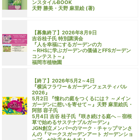
ンスタイルBOOK
天野 勝美・天野 麻里絵 (著)
【募集終了】2026年8月9日
吉谷桂子氏 特別講演会
『人を幸福にするガーデンの力
～RHSに学ぶガーデンの価値とFFSガーデン
コンテスト～』
福岡市植物園
【終了】2026年5月2～4日
『横浜フラワー＆ガーデンフェスティバル
2026』
5月2日 『憧れの庭をつくるには？ ～メイン
ガーデンに想いを寄せて～』天野 麻里絵氏・
阿部 容子氏
5月4日 吉谷 桂子氏『咲き続ける庭へ ─ 宿根
草で始めるサステナブルガーデン』
JGN創立メンバーのマーク・チャップマンさ
んの『マークスガーデンアート ガーデンショ