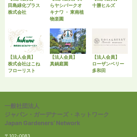
田島緑化プラス
らヤシパークオ
十勝ヒルズ
株式会社
キナワ ・ 東南植
物楽園
【法人会員】
【法人会員】
【法人会員】
株式会社はこね
真鍋庭園
ローザンベリー
フローリスト
多和田
一般社団法人
ジャパン・ガーデナーズ・ネットワーク
Japan Gardeners’ Network
〒102-0083