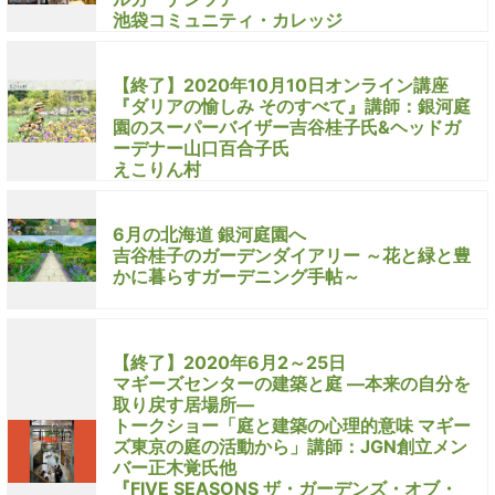
池袋コミュニティ・カレッジ
【終了】2020年10月10日オンライン講座
『ダリアの愉しみ そのすべて』講師：銀河庭
園のスーパーバイザー吉谷桂子氏&ヘッドガ
ーデナー山口百合子氏
えこりん村
6月の北海道 銀河庭園へ
吉谷桂子のガーデンダイアリー ～花と緑と豊
かに暮らすガーデニング手帖～
【終了】2020年6月2～25日
マギーズセンターの建築と庭 ―本来の自分を
取り戻す居場所―
トークショー「庭と建築の心理的意味 マギー
ズ東京の庭の活動から」講師：JGN創立メン
バー正木覚氏他
『FIVE SEASONS ザ・ガーデンズ・オブ・