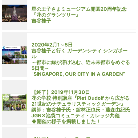
星の王子さまミュージアム開園20周年記念
『花のグランツリー』
吉谷桂子
2020年2月1～5日
吉谷桂子と行く ガーデンシティ シンガポー
ル
～都市に緑が溶け込む、近未来都市をめぐる
5日間～
“SINGAPORE, OUR CITY IN A GARDEN”
【終了】2019年11月30日
花の学校 特別講座『Piet Oudolf から広がる
21世紀のナチュラリスティックガーデン』
講師：吉谷桂子氏・舘林正也氏・藤森由紀氏
JGN✕池袋コミュニティ・カレッジ共催
◆開催の様子を掲載しました！