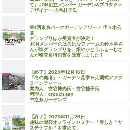
て』JGN創立メンバー ガーデン&プロダクト
デザイナー 吉谷桂子氏
第1回東京パークガーデンアワード 代々木公
園
グランプリほか受賞者が決定！
JGNメンバーのはるはなファームの鈴木学さ
んが準グランプリを、畑やかとうふぁーむさ
んが審査員特別賞を受賞しました！
【終了】2023年12月16日
『冬の庭考』～ガーデン見学＆英国式アフタ
ヌーンティー～
案内人：吉谷博光氏・吉谷桂子氏
料理人：crouch san
中之条ガーデンズ
【終了】2023年11月26日
趣味の園芸オンラインセミナー「美しき＂サ
ステナブル＂を求めて」