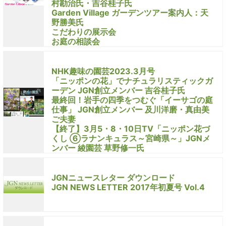
村勘治氏・吉谷桂子氏
Garden Village ガーデンツアー案内人：天
野勝美氏
こだわりの展示会
お庭の相談会
NHK趣味の園芸2023.3月号
「ニッポンの花」でナチュラリスティックガ
ーデン JGN創立メンバー 吉谷桂子氏
最終回！岩手の四季をつむぐ「イーサゴの庭
仕事」 JGN創立メンバー 及川洋磨・真由美
ご夫妻
【終了】3月5・8・10日TV「ニッポン花づ
くし ⑥ラナンキュラス～宮崎県～」JGNメ
ンバー 綾園芸 草野修一氏
JGNニュースレター ダウンロード
JGN NEWS LETTER 2017年初夏号 Vol.4