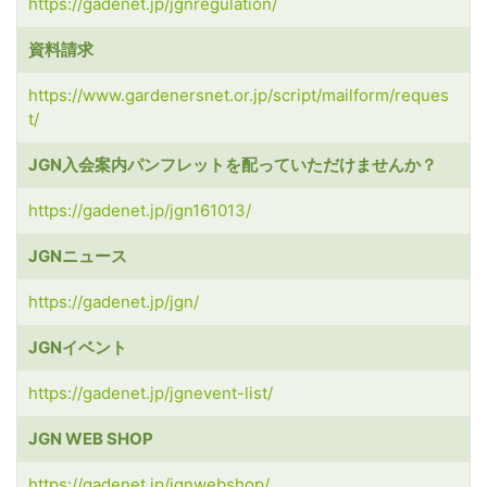
https://gadenet.jp/jgnregulation/
資料請求
https://www.gardenersnet.or.jp/script/mailform/reques
t/
JGN入会案内パンフレットを配っていただけませんか？
https://gadenet.jp/jgn161013/
JGNニュース
https://gadenet.jp/jgn/
JGNイベント
https://gadenet.jp/jgnevent-list/
JGN WEB SHOP
https://gadenet.jp/jgnwebshop/