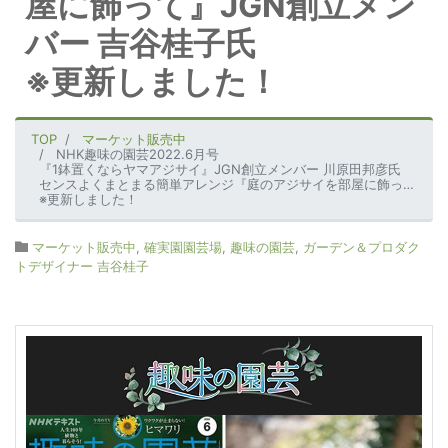
屋に飾って』JGN創立メン
バー 吉谷桂子氏
※更新しました！
TOP
マーケット販売中
NHK趣味の園芸2022.6月号
『1鉢置くならヤマアジサイ』JGN創立メンバー 川原田邦彦氏
センスよくまとまる簡単アレンジ『庭のアジサイを部屋に飾って』JGN創立メンバー 吉谷桂子氏
※更新しました！
マーケット販売中
,
確実園園芸場
,
趣味の園芸
,
ガーデン＆プロダク
トデザイナー 吉谷桂子