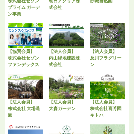
株式会社セゾン
朝日アグリア株
赤城自然園
プライム ガーデ
式会社
ン事業
【協賛会員】
【法人会員】
【法人会員】
株式会社セゾン
内山緑地建設株
及川フラグリー
ファンデックス
式会社
ン
【法人会員】
【法人会員】
【法人会員】
株式会社 大場造
大森ガーデン
株式会社喜芳園
園
キトハ