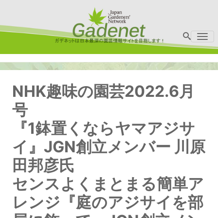
Me
NHK趣味の園芸2022.6月
号
『1鉢置くならヤマアジサ
イ』JGN創立メンバー 川原
田邦彦氏
センスよくまとまる簡単ア
レンジ『庭のアジサイを部