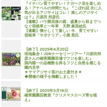
『イチバン育てやすい！ナガーク花を楽しめ
る！アナベルの仲間たち』『こぼれ話 次に人
気が出るアジサイはコレ！ 推しのアジサイ
は？』川原田 邦彦氏
【連載】バラ開花後の庭、盛夏から秋までつ
なぐ宿根草と一年草 天野 麻里絵氏
【連載】懐かしくて新しい 今、育てやすい
宿根草「サポナリア」小黒 晃氏
【終了】2025年4月20日
現地集合！JGNナーセリーツアー『川原田邦
彦さんの確実園園芸場でフジを楽しむ』
国内随一の品種数を誇るフジと自然を感じる
園内見学
★ヤマアジサイ苗のお土産付き★
◆開催の様子を掲載しました！
【終了】2025年3月16日
確実園園芸教室『クリスマスローズ寄せ植
え』