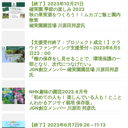
【終了】2023年10月21日
確実園 季節の楽しみ 2023
秋の果実酒をつくろう！！ムカゴご飯と園内
散策
確実園園芸場 川原田邦彦氏
【支援受付終了：プロジェクト成立！】クラ
ウドファンディング支援受付～2023年6月5
日23：00
『種の保存をし見せることで、環境保護の一
部となり、次代につなげたい』
JGN創立メンバー 確実園園芸場 川原田邦彦
氏
NHK趣味の園芸2023.6月号
「初めての人も！ 楽しんでいる人も！とこと
んわかるアジサイ栽培 保存版」
JGN創立メンバー 川原田 邦彦氏
【終了】2023年6月7日9:26～11:13