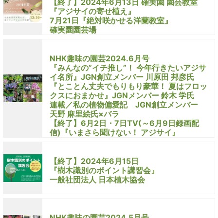
【終了】2024年6月13日 確実園 園芸教室
『アジサイの寄せ植え』
7月21日『絶対咲かせる洋蘭教室』
確実園園芸場
NHK趣味の園芸2024.6月号
『みんなの”イチ推し”！ 今年行きたいアジサ
イ名所』JGN創立メンバー 川原田 邦彦氏
『とことん丈夫でもりもり豪華！ 夏はフロッ
クスにおまかせ』JGNメンバー 鈴木 学氏
連載／私の植物偏愛記 JGN創立メンバー
天野 麻里絵氏×バラ
【終了】6月2日・7日TV(～6月9日録画配
信)『いまさら聞けない！ アジサイ』
【終了】2024年6月15日
『樹木識別のポイント講習会』
一般社団法人 日本植木協会
NHK趣味の園芸2024.5月号