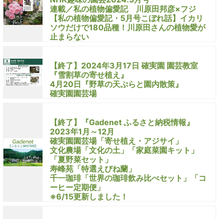
連載／私の植物偏愛記 川原田邦彦×フジ
【私の植物偏愛記・5月号こぼれ話】イカリ
ソウだけで180品種！川原田さんの植物愛が
止まらない
【終了】2024年3月17日 確実園 園芸教室
『雪割草の寄せ植え』
4月20日『野草の天ぷらと園内散策』
確実園園芸場
【終了】『Gadenet ふるさと納税情報』
2023年1月～12月
確実園園芸場「寄せ植え・アジサイ」
文化農場「文化の土」「家庭菜園キット」
「夏野菜セット」
寿峰苑「特選えびね蘭」
千一珈琲「世界の珈琲飲み比べセット」「コ
ーヒー定期便」
※6/15更新しました！