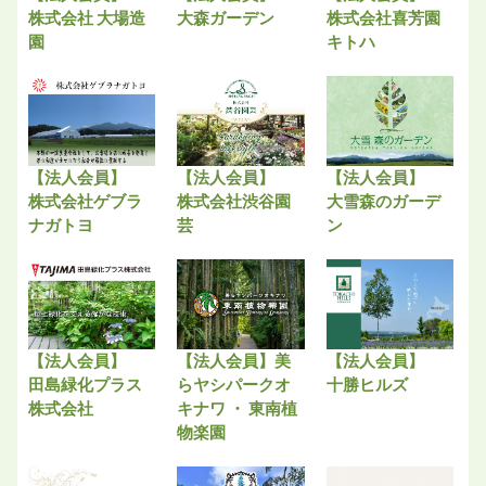
株式会社 大場造
大森ガーデン
株式会社喜芳園
園
キトハ
【法人会員】
【法人会員】
【法人会員】
株式会社ゲブラ
株式会社渋谷園
大雪森のガーデ
ナガトヨ
芸
ン
【法人会員】
【法人会員】美
【法人会員】
田島緑化プラス
らヤシパークオ
十勝ヒルズ
株式会社
キナワ ・ 東南植
物楽園