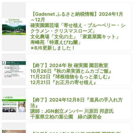
【Gadenet ふるさと納税情報】2024年1月
～12月
確実園園芸場「寄せ植え・ブルーベリー・シ
クラメン・クリスマスローズ」
文化農場「文化の土」「家庭菜園キット」
寿峰苑「特選えびね蘭」
※8/6更新しました！
【終了】2024年 秋 確実園 園芸教室
10月26日『秋の果実酒とムカゴご飯』
11月22日『球根植物をもっと楽しむ』
12月21日『お正月の寄せ植え』
【終了】2024年12月8日『道具の手入れ方
法』
講師：JGN創立メンバー 川原田 邦彦氏
千葉県立柏の葉公園 緑の講習会