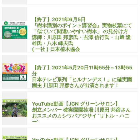
【終了】2021年6月5日
『樹木識別のポイント講習会』実物枝葉にて
「似ていて間違いやすい樹木」 の見分け方
講師：川原田 邦彦氏・吉澤 信行氏・山﨑 隆
雄氏・八木 峰夫氏
( 一社 ) 日本植木協会
【終了】2021年5月20日11時55分～13時55
分
日本テレビ系列「ヒルナンデス！」に確実園
園主 川原田 邦彦さんが出演されます！
YouTube動画【JGN グリーンサロン】
創立メンバー 確実園園芸場 川原田 邦彦さん
おススメのカシワバアジサイ ‘リトル・ハニ
ー’