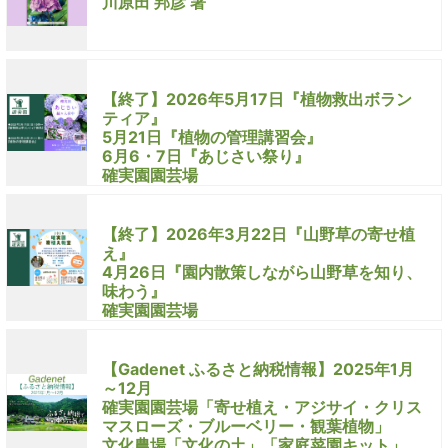
川原田 邦彦 著
【終了】2026年5月17日『植物救出ボラン
ティア』
5月21日『植物の管理講習会』
6月6・7日『あじさい祭り』
確実園園芸場
【終了】2026年3月22日『山野草の寄せ植
え』
4月26日『園内散策しながら山野草を知り、
味わう』
確実園園芸場
【Gadenet ふるさと納税情報】2025年1月
～12月
確実園園芸場「寄せ植え・アジサイ・クリス
マスローズ・ブルーベリー・観葉植物」
文化農場「文化の土」「家庭菜園キット」