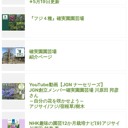
※5月19日更新
『フジ４種』確実園園芸場
確実園園芸場
紹介ページ
YouTube動画【JGN ナーセリーズ】
JGN創立メンバー確実園園芸場 川原田 邦彦
さん
～自分の花を咲かせよう～
アジサイ/フジ/宿根草/樹木
NHK趣味の園芸12か月栽培ナビ(9)アジサイ