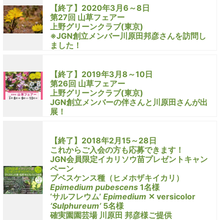
【終了】2020年3月6～8日
第27回 山草フェアー
上野グリーンクラブ(東京)
※JGN創立メンバー川原田邦彦さんを訪問し
ました！
【終了】2019年3月8～10日
第26回 山草フェアー
上野グリーンクラブ(東京)
JGN創立メンバーの伴さんと川原田さんが出
展！
【終了】2018年2月15～28日
これからご入会の方も応募できます！
JGN会員限定イカリソウ苗プレゼントキャン
ペーン
プベスケンス種（ヒメホザキイカリ）
Epimedium pubescens
1名様
‘サルフレウム’
Epimedium
✕ versicolor
‘Sulphureum’
5名様
確実園園芸場 川原田 邦彦様ご提供