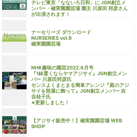
テレビ東京「なないろ日和」に JGN創立メ
ンバー・確実園園芸場 園主 川原田 邦彦さん
が出演されます！
ナーセリーズ ダウンロード
NURSERIES vol.8
確実園園芸場
NHK趣味の園芸2022.6月号
『1鉢置くならヤマアジサイ』JGN創立メン
バー 川原田邦彦氏
センスよくまとまる簡単アレンジ『庭のアジ
サイを部屋に飾って』JGN創立メンバー 吉
谷桂子氏
※更新しました！
【アジサイ販売中！】確実園園芸場 WEB
SHOP