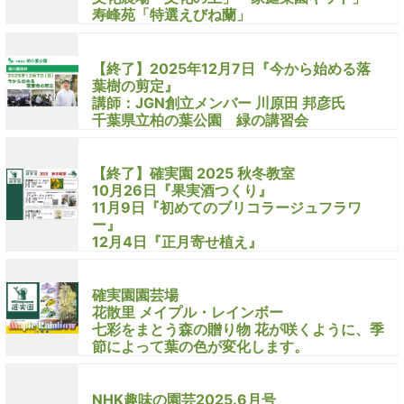
寿峰苑「特選えびね蘭」
【終了】2025年12月7日『今から始める落
葉樹の剪定』
講師：JGN創立メンバー 川原田 邦彦氏
千葉県立柏の葉公園 緑の講習会
【終了】確実園 2025 秋冬教室
10月26日『果実酒つくり』
11月9日『初めてのブリコラージュフラワ
ー』
12月4日『正月寄せ植え』
確実園園芸場
花散里 メイプル・レインボー
七彩をまとう森の贈り物 花が咲くように、季
節によって葉の色が変化します。
NHK趣味の園芸2025.6月号