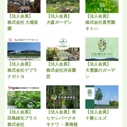
【法人会員】
【法人会員】
【法人会員】
株式会社 大場造
大森ガーデン
株式会社喜芳園
園
キトハ
【法人会員】
【法人会員】
【法人会員】
株式会社ゲブラ
株式会社渋谷園
大雪森のガーデ
ナガトヨ
芸
ン
【法人会員】
【法人会員】美
【法人会員】
田島緑化プラス
らヤシパークオ
十勝ヒルズ
株式会社
キナワ ・ 東南植