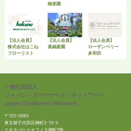
物楽園
【法人会員】
【法人会員】
【法人会員】
株式会社はこね
真鍋庭園
ローザンベリー
フローリスト
多和田
一般社団法人
ジャパン・ガーデナーズ・ネットワーク
Japan Gardeners’ Network
〒102-0083
東京都千代田区麹町2-10-3
エキスパートオフィス麹町1階