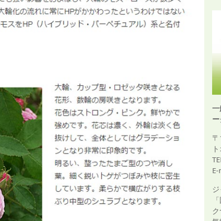
一
ー
〒
ト
TE
E-
ジ
「
ク