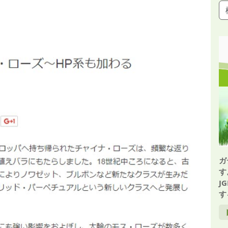
ガ
す
J
す