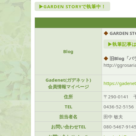
►GARDEN STORYで執筆中！
◆
GARDEN S
►執筆記事
Blog
◆
旧Blog「
http://ggrosa
Gadenet(ガデネット)
https://gadenet
会員情報マイページ
住所
〒290-0141
TEL
0436-52-5156
担当者名
田中 敏夫
お問い合わせTEL
080-5467-914