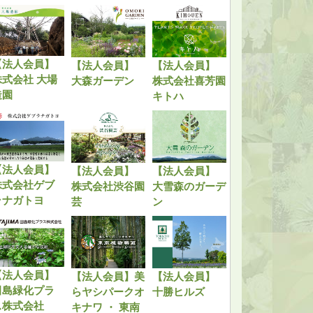
【法人会員】
【法人会員】
【法人会員】
株式会社 大場
大森ガーデン
株式会社喜芳園
造園
キトハ
【法人会員】
【法人会員】
【法人会員】
株式会社ゲブ
株式会社渋谷園
大雪森のガーデ
ラナガトヨ
芸
ン
【法人会員】
【法人会員】美
【法人会員】
田島緑化プラ
らヤシパークオ
十勝ヒルズ
ス株式会社
キナワ ・ 東南