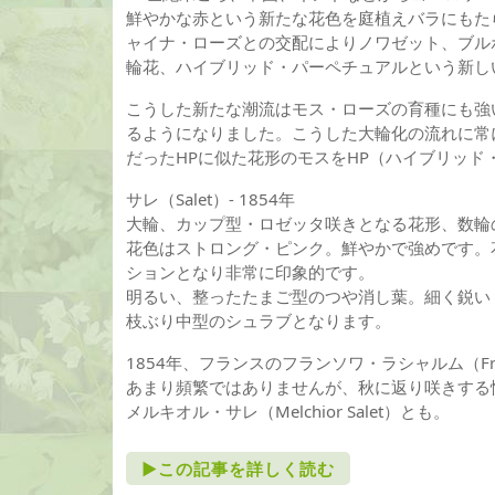
鮮やかな赤という新たな花色を庭植えバラにもた
ャイナ・ローズとの交配によりノワゼット、ブル
輪花、ハイブリッド・パーペチュアルという新し
こうした新たな潮流はモス・ローズの育種にも強
るようになりました。こうした大輪化の流れに常
だったHPに似た花形のモスをHP（ハイブリッ
サレ（Salet）- 1854年
大輪、カップ型・ロゼッタ咲きとなる花形、数輪
花色はストロング・ピンク。鮮やかで強めです。
ションとなり非常に印象的です。
明るい、整ったたまご型のつや消し葉。細く鋭い
枝ぶり中型のシュラブとなります。
1854年、フランスのフランソワ・ラシャルム（Fran
あまり頻繁ではありませんが、秋に返り咲きする
メルキオル・サレ（Melchior Salet）とも。
►この記事を詳しく読む