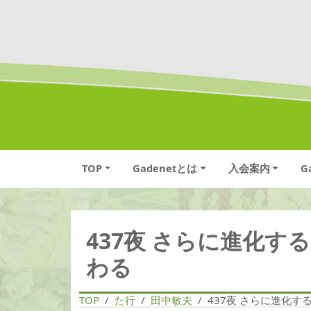
TOP
Gadenetとは
入会案内
G
437夜 さらに進化す
わる
TOP
た行
田中敏夫
437夜 さらに進化す