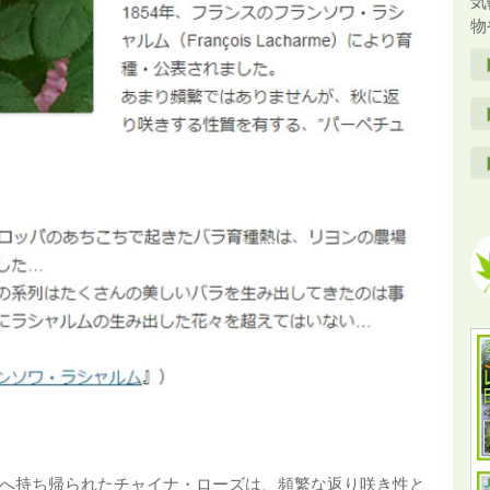
気
物
パへ持ち帰られたチャイナ・ローズは、頻繁な返り咲き性と