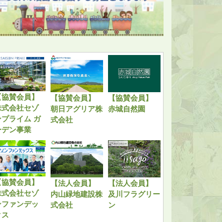
【協賛会員】
【協賛会員】
【協賛会員】
株式会社セゾ
朝日アグリア株
赤城自然園
ンプライム ガ
式会社
ーデン事業
【協賛会員】
【法人会員】
【法人会員】
株式会社セゾ
内山緑地建設株
及川フラグリー
ンファンデッ
式会社
ン
クス