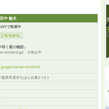
田中 敏夫
TORYで執筆中
はこちらから
バラ咲く庭の物語」
rian.minibird.jp/ ※休止中
.jp/ggrosarian.minibird/
 千葉県市原市ちはら台東2-13-1
5