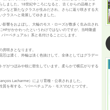
らしました。18世紀中ころになると、古くからの品種とチ
ボンなど新たなクラスが生みだされ、さらに返り咲きする大
いクラスへと発展してゆきました。
い影響をおよぼし、大輪のモス・ローズが数多く生み出され
にHPがかかわったというわけではないのですが、当時隆盛
ド・パーペチュアル）系と名付けることにします。
の房咲きとなります。
花芯は濃く、外輪は淡く色抜けして、全体としてはグラデー
トゲがつぼみや枝に密生しています。柔らかで横広がりする
çois Lacharme）により育種・公表されました。
性質を有する、”パーペチュアル・モス”のひとつです。