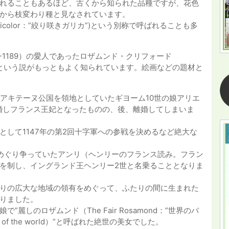
れることもあるほど、古くから知られた品種ですが、花色
から枝変わり種と見なされています。
ersicolor：”絞り咲きガリカ”)という別称で呼ばれることも多
-1189）の愛人であったロザムンド・クリフォード
6）に由来するという説がもっともよく知られています。絵画などの題材と
のアキテーヌ公国を領地としていたギヨーム10世の娘アリエ
と結婚しフランス王妃となったものの、後、離婚してしまいま
して1147年の第2回十字軍への参戦を決めるなど絶大な
をめぐり争っていたアンリ（ヘンリーのフランス読み。フラン
を制し、イングランド王ヘンリー2世と名乗ることとなりま
りの広大な地域の領有をめぐって、ふたりの間に生まれた
りました。
しのロザムンド（The Fair Rosamond：”世界のバ
f the world）”と呼ばれた絶世の美女でした。