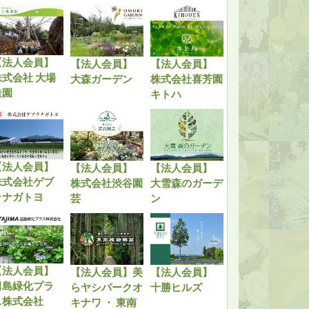
【法人会員】
【法人会員】
【法人会員】
株式会社 大場
大森ガーデン
株式会社喜芳園
造園
キトハ
【法人会員】
【法人会員】
【法人会員】
株式会社ゲブ
株式会社渋谷園
大雪森のガーデ
ラナガトヨ
芸
ン
【法人会員】
【法人会員】美
【法人会員】
田島緑化プラ
らヤシパークオ
十勝ヒルズ
ス株式会社
キナワ ・ 東南