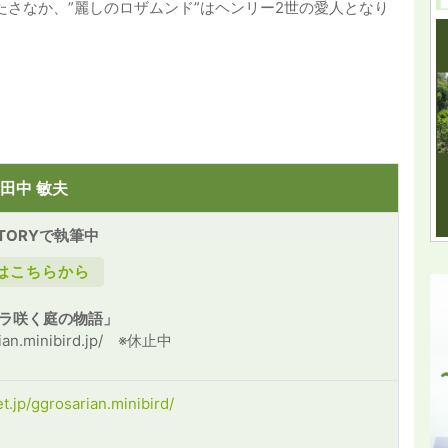
たさなか、”麗しのロザムンド”はヘンリー2世の愛人となり
田中 敏夫
STORYで執筆中
はこちらから
バラ咲く庭の物語」
arian.minibird.jp/ ※休止中
t.jp/ggrosarian.minibird/