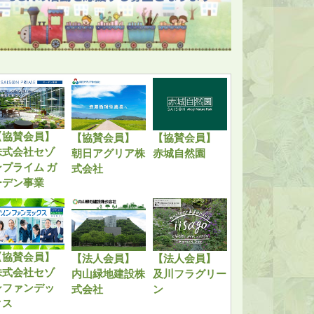
【協賛会員】
【協賛会員】
【協賛会員】
株式会社セゾ
朝日アグリア株
赤城自然園
ンプライム ガ
式会社
ーデン事業
【協賛会員】
【法人会員】
【法人会員】
株式会社セゾ
内山緑地建設株
及川フラグリー
ンファンデッ
式会社
ン
クス