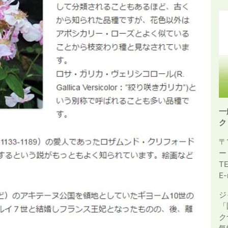
一
ク
〒
ー
T
E-
ジ
「
ク