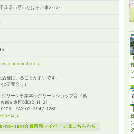
1 千葉県市原市ちはら台東2-13-1
6
45
osarian.minibird.jp
記店舗にいることが多いです。
かは要問合せ）
）グリーン事業本部グリーンショップ音ノ葉
 東京都文京区関口2-11-31
-0108 FAX 03-3947-1260
o-no-ha.jp
to-no-haの会員情報マイページはこちらから