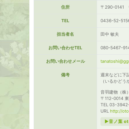
住所
〒290-014
TEL
0436-52-515
担当者名
田中 敏夫
お問い合わせTEL
080-5467-91
お問い合わせメール
tanatoshi@ggr
備考
週末などに下
（いるかどう
音羽建物（株
〒112-0014
TEL 03-3942
URL
http://ot
►音ノ葉 o