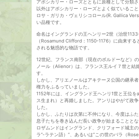
アポシカリー・ローズとともに原種として分類さ
以外はアポシカリー・ローズとよく似ていること
ロサ・ガリカ・ヴェリシコロール(R. Gallica V
い品種です。
命名はイングランドの王ヘンリー2世（治世1133
（Rosamund Clifford：1150-117
される魅惑的な物語です。
12世紀、フランス南部（現在のボルドーなど）
ノール（Alienor）は、フランス王ルイ７世
す。
しかし、アリエノールはアキテーヌ公国の継承者と
権力をふるっていました。
1152年には、イングランド王ヘンリ1世と王位
ス生まれ）と再婚しました。アンリはやがて政争
した。
しかし、ふたりは次第に不仲になり、今度はふた
息子たちを巻き込んだ長い政争が始まることとな
ロザムンドはイングランド、クリフォード城主の娘で”麗
ラ”-ラテン語）”、あるいは”この世のバラ（Rose o