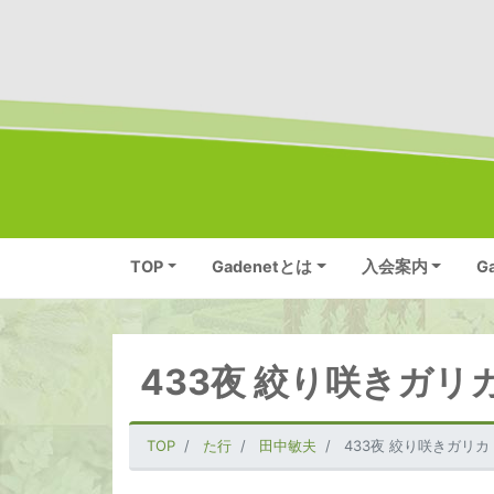
TOP
Gadenetとは
入会案内
G
433夜 絞り咲きガリ
TOP
た行
田中敏夫
433夜 絞り咲きガリカ