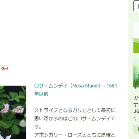
ガ
す
J
す