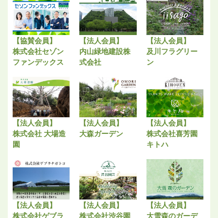
【協賛会員】
【法人会員】
【法人会員】
株式会社セゾン
内山緑地建設株
及川フラグリー
ファンデックス
式会社
ン
【法人会員】
【法人会員】
【法人会員】
株式会社 大場造
大森ガーデン
株式会社喜芳園
園
キトハ
【法人会員】
【法人会員】
【法人会員】
株式会社ゲブラ
株式会社渋谷園
大雪森のガーデ