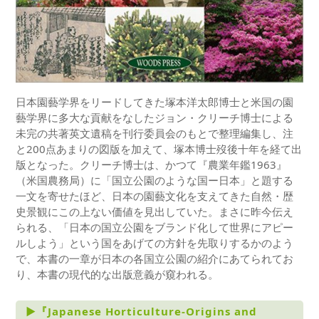
日本園藝学界をリードしてきた塚本洋太郎博士と米国の園
藝学界に多大な貢献をなしたジョン・クリーチ博士による
未完の共著英文遺稿を刊行委員会のもとで整理編集し、注
と200点あまりの図版を加えて、塚本博士歿後十年を経て出
版となった。クリーチ博士は、かつて『農業年鑑1963』
（米国農務局）に「国立公園のような国ー日本」と題する
一文を寄せたほど、日本の園藝文化を支えてきた自然・歴
史景観にこの上ない価値を見出していた。まさに昨今伝え
られる、「日本の国立公園をブランド化して世界にアピー
ルしよう」という国をあげての方針を先取りするかのよう
で、本書の一章が日本の各国立公園の紹介にあてられてお
り、本書の現代的な出版意義が窺われる。
►​​『Japanese Horticulture-Origins and