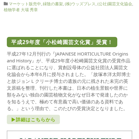
マーケット販売中
,
緑陰の書架
,
(株)ウッズプレス
,
(公社)園芸文化協会
,
植物学者 大場 秀章
平成29年度「小松崎園芸文化賞」受賞！
平成27年12月刊行の『JAPANESE HORTICULTURE Origins
and History』が、平成29年度小松崎園芸文化賞の受賞作品
に選ばれることになり、賞創設母体の公益社団法人園芸文
化協会から本年6月に授与されました。「故塚本洋太郎博士
と故ジョン L クリーチ博士の遺族の元に残された未完の英
文原稿を整理、刊行した本書は、日本の植生景観や世界に
類をみない独自の園芸植物文化がなぜ日本で発達したのか
を知るうえで、極めて有意義で高い価値のある資料であ
る。」という理由で、このたびの受賞決定となりました。
►詳細はこちらから