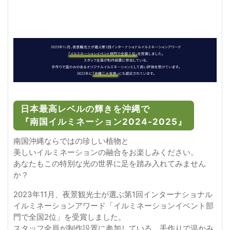
日本最高レベルの輝きを沖縄で
『南国イルミネーション2024-2025』
南国沖縄ならではの珍しい植物と
美しいイルミネーションの融合をお楽しみください。
あなたもこの特別な光の世界に足を踏み入れてみません
か？
2023年11月、夜景観光士が選ぶ第1回インターナショナル
イルミネーションアワード「イルミネーションイベント部
門で全国2位」を受賞しました。
スタッフ全員が制作設置に参加している、手作りで温かみ