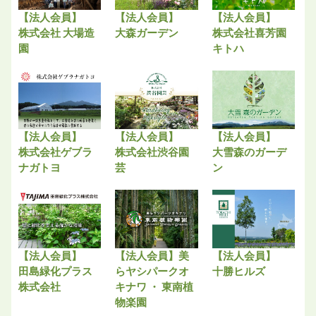
【法人会員】
【法人会員】
【法人会員】
株式会社 大場造
大森ガーデン
株式会社喜芳園
園
キトハ
【法人会員】
【法人会員】
【法人会員】
株式会社ゲブラ
株式会社渋谷園
大雪森のガーデ
ナガトヨ
芸
ン
【法人会員】
【法人会員】美
【法人会員】
田島緑化プラス
らヤシパークオ
十勝ヒルズ
株式会社
キナワ ・ 東南植
物楽園