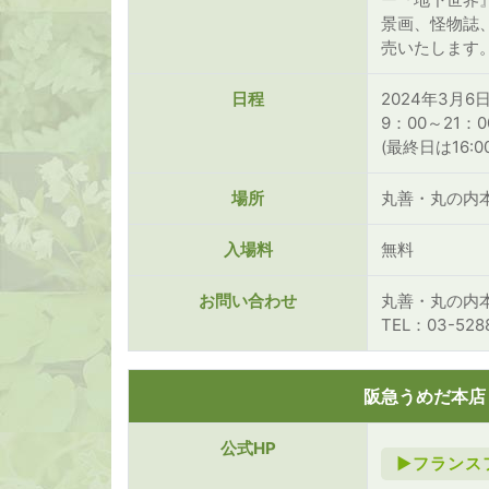
景画、怪物誌
売いたします
日程
2024年3月6日
9：00～21：0
(最終日は16:0
場所
丸善・丸の内本
入場料
無料
お問い合わせ
丸善・丸の内
TEL：03-528
阪急うめだ本店
公式HP
►フランスフ