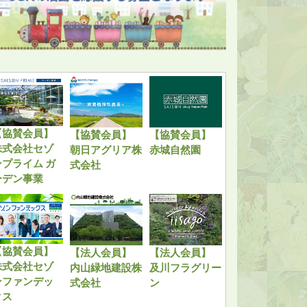
【協賛会員】
【協賛会員】
【協賛会員】
株式会社セゾ
朝日アグリア株
赤城自然園
ンプライム ガ
式会社
ーデン事業
【協賛会員】
【法人会員】
【法人会員】
株式会社セゾ
内山緑地建設株
及川フラグリー
ンファンデッ
式会社
ン
クス