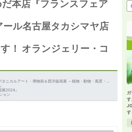
うめだ本店『フランスフェア
イアール名古屋タカシマヤ店
す！ オランジェリー・コ
カルアート・博物画＆西洋版画展 ～植物・動物・風景・アンティーク版画～』
4』
展2024』
ガ
ション
す
J
す