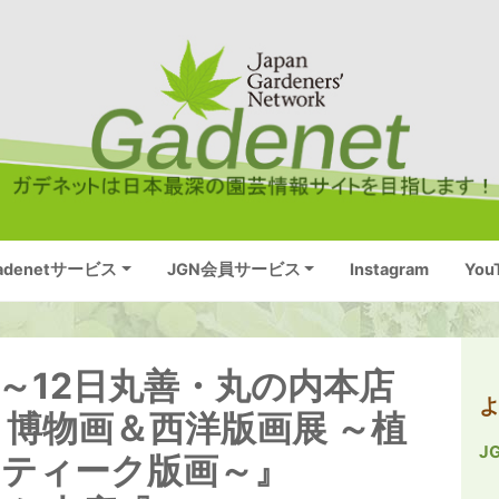
adenetサービス
JGN会員サービス
Instagram
You
6～12日丸善・丸の内本店
博物画＆西洋版画展 ～植
J
ンティーク版画～』