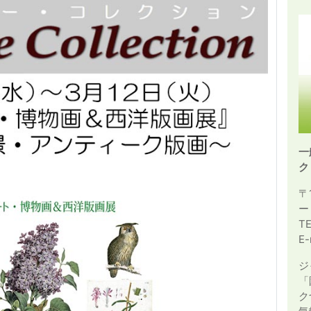
一
ク
〒
ー
T
E-
ジ
「
ク