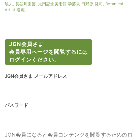
敏夫
,
長谷川園芸
,
太田記念美術館 学芸員 日野原 健司
,
Botanical
Artist 道惠
JGN会員さま
会員専用ページを閲覧するには
ログインください。
JGN会員さま メールアドレス
パスワード
JGN会員になると会員コンテンツを閲覧するためのロ