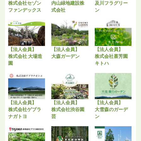
株式会社セゾン
内山緑地建設株
及川フラグリー
ファンデックス
式会社
ン
【法人会員】
【法人会員】
【法人会員】
株式会社 大場造
大森ガーデン
株式会社喜芳園
園
キトハ
【法人会員】
【法人会員】
【法人会員】
株式会社ゲブラ
株式会社渋谷園
大雪森のガーデ
ナガトヨ
芸
ン