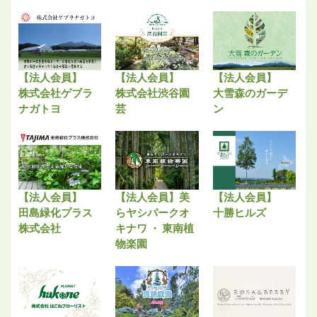
【法人会員】
【法人会員】
【法人会員】
株式会社ゲブラ
株式会社渋谷園
大雪森のガーデ
ナガトヨ
芸
ン
【法人会員】
【法人会員】美
【法人会員】
田島緑化プラス
らヤシパークオ
十勝ヒルズ
株式会社
キナワ ・ 東南植
物楽園