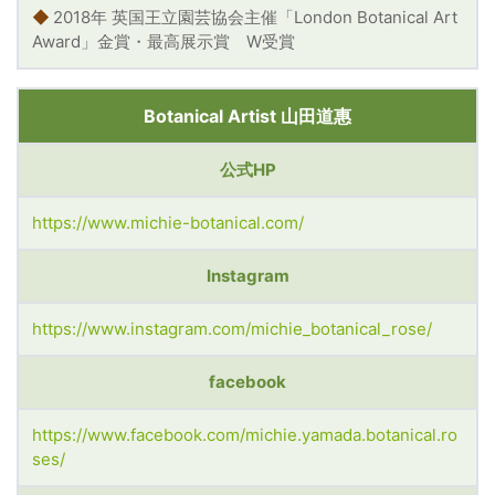
◆
2018年 英国王立園芸協会主催「London Botanical Art
Award」金賞・最高展示賞 W受賞
Botanical Artist 山田道惠
公式HP
https://www.michie-botanical.com/
Instagram
https://www.instagram.com/michie_botanical_rose/
facebook
https://www.facebook.com/michie.yamada.botanical.ro
ses/