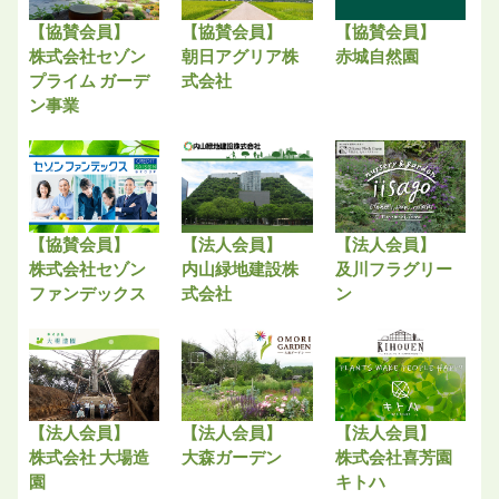
【協賛会員】
【協賛会員】
【協賛会員】
株式会社セゾン
朝日アグリア株
赤城自然園
プライム ガーデ
式会社
ン事業
【協賛会員】
【法人会員】
【法人会員】
株式会社セゾン
内山緑地建設株
及川フラグリー
ファンデックス
式会社
ン
【法人会員】
【法人会員】
【法人会員】
株式会社 大場造
大森ガーデン
株式会社喜芳園
園
キトハ