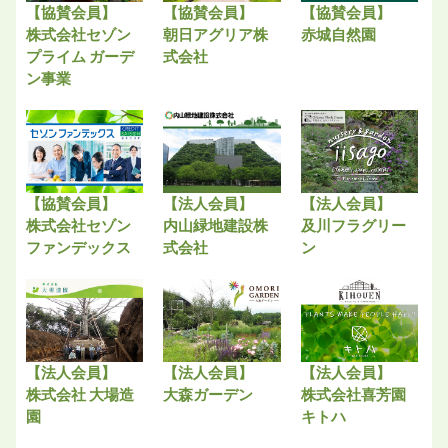
【協賛会員】
【協賛会員】
【協賛会員】
株式会社セゾン
朝日アグリア株
赤城自然園
プライム ガーデ
式会社
ン事業
【協賛会員】
【法人会員】
【法人会員】
株式会社セゾン
内山緑地建設株
及川フラグリー
ファンデックス
式会社
ン
【法人会員】
【法人会員】
【法人会員】
株式会社 大場造
大森ガーデン
株式会社喜芳園
園
キトハ