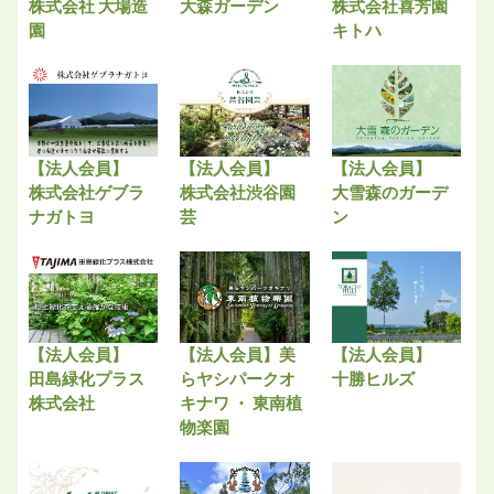
株式会社 大場造
大森ガーデン
株式会社喜芳園
園
キトハ
【法人会員】
【法人会員】
【法人会員】
株式会社ゲブラ
株式会社渋谷園
大雪森のガーデ
ナガトヨ
芸
ン
【法人会員】
【法人会員】美
【法人会員】
田島緑化プラス
らヤシパークオ
十勝ヒルズ
株式会社
キナワ ・ 東南植
物楽園