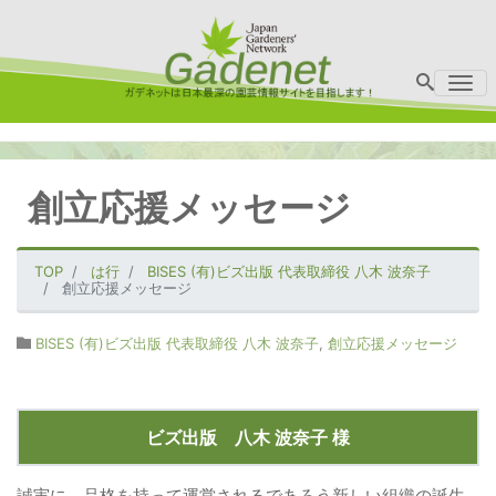
Me
創立応援メッセージ
TOP
は行
BISES (有)ビズ出版 代表取締役 八木 波奈子
創立応援メッセージ
BISES (有)ビズ出版 代表取締役 八木 波奈子
,
創立応援メッセージ
ビズ出版 八木 波奈子 様
誠実に、品格を持って運営されるであろう新しい組織の誕生