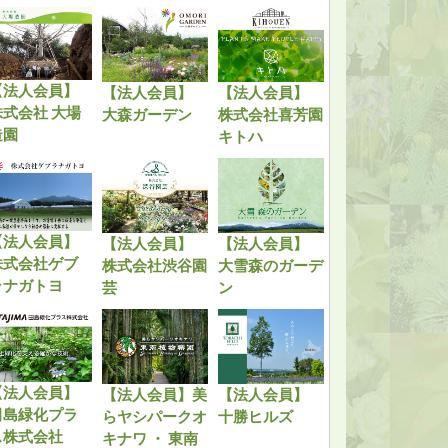
【法人会員】
【法人会員】
【法人会員】
株式会社 大場
大森ガーデン
株式会社喜芳園
造園
キトハ
【法人会員】
【法人会員】
【法人会員】
株式会社ゲブ
株式会社渋谷園
大雪森のガーデ
ラナガトヨ
芸
ン
【法人会員】
【法人会員】美
【法人会員】
田島緑化プラ
らヤシパークオ
十勝ヒルズ
ス株式会社
キナワ ・ 東南