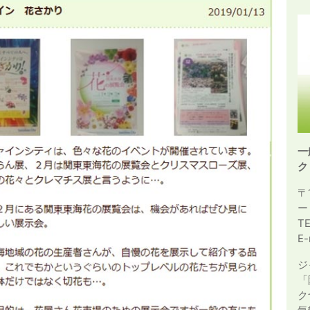
一
ク
〒
ー
T
E-
ジ
「
ク