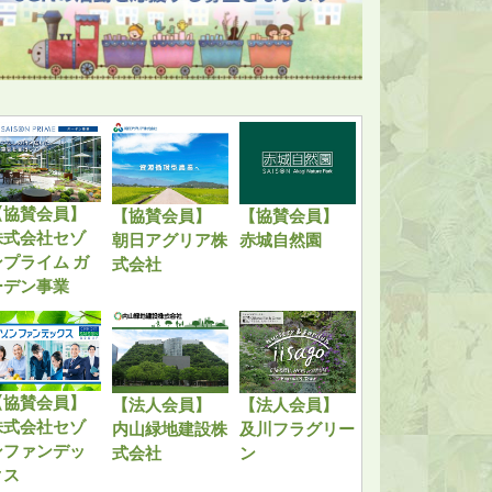
【協賛会員】
【協賛会員】
【協賛会員】
株式会社セゾ
朝日アグリア株
赤城自然園
ンプライム ガ
式会社
ーデン事業
【協賛会員】
【法人会員】
【法人会員】
株式会社セゾ
内山緑地建設株
及川フラグリー
ンファンデッ
式会社
ン
クス