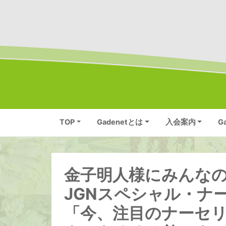
TOP
Gadenetとは
入会案内
G
金子明人様にみんな
JGNスペシャル・ナ
「今、注目のナーセ