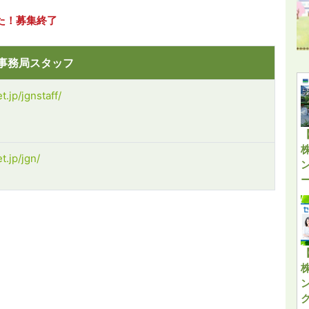
た！募集終了
N事務局スタッフ
t.jp/jgnstaff/
t.jp/jgn/