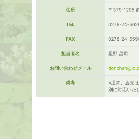
住所
〒379-120
TEL
0278-24-662
FAX
0278-24-659
担当者名
星野 昌司
お問い合わせメール
donchan@io.o
備考
※通常、直売
別に対応いた