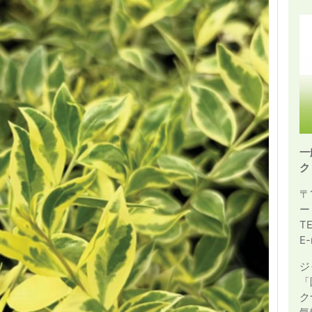
一
ク
〒
ー
T
E-
ジ
「
ク