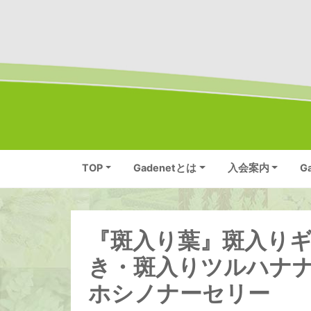
TOP
Gadenetとは
入会案内
G
『斑入り葉』斑入り
き・斑入りツルハナ
ホシノナーセリー