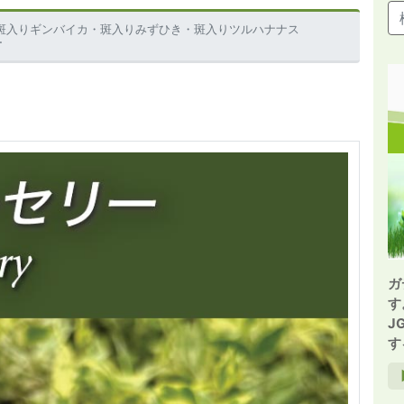
斑入りギンバイカ・斑入りみずひき・斑入りツルハナナス
ー
ガ
す
J
す