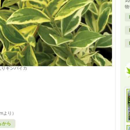
気
物
入りギンバイカ
amより）
らから