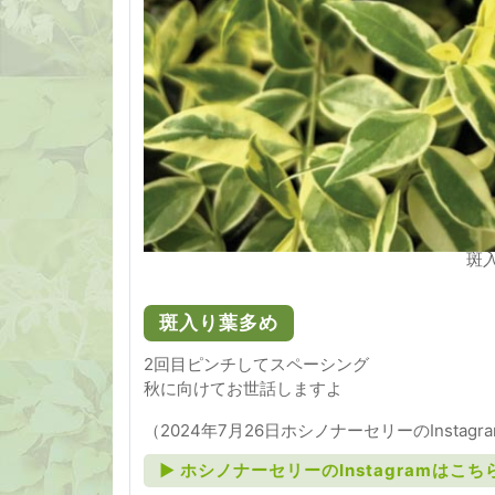
斑
斑入り葉多め
2回目ピンチしてスペーシング
秋に向けてお世話しますよ
（2024年7月26日ホシノナーセリーのInstagr
► ホシノナーセリーのInstagramはこち