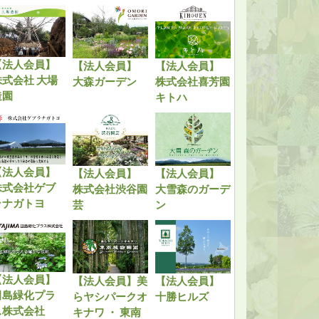
【法人会員】
【法人会員】
【法人会員】
株式会社 大場
大森ガーデン
株式会社喜芳園
造園
キトハ
【法人会員】
【法人会員】
【法人会員】
株式会社ゲブ
株式会社渋谷園
大雪森のガーデ
ラナガトヨ
芸
ン
【法人会員】
【法人会員】美
【法人会員】
田島緑化プラ
らヤシパークオ
十勝ヒルズ
ス株式会社
キナワ ・ 東南