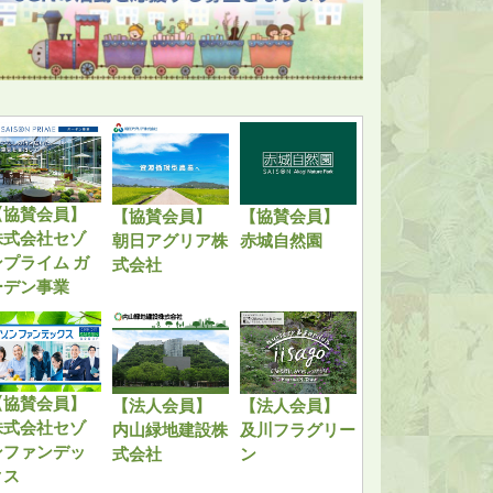
【協賛会員】
【協賛会員】
【協賛会員】
株式会社セゾ
朝日アグリア株
赤城自然園
ンプライム ガ
式会社
ーデン事業
【協賛会員】
【法人会員】
【法人会員】
株式会社セゾ
内山緑地建設株
及川フラグリー
ンファンデッ
式会社
ン
クス