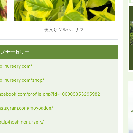
斑入りツルハナナス
シノナーセリー
no-nursery.com/
no-nursery.com/shop/
facebook.com/profile.php?id=100009353295982
instagram.com/moyoadon/
et.jp/hoshinonursery/