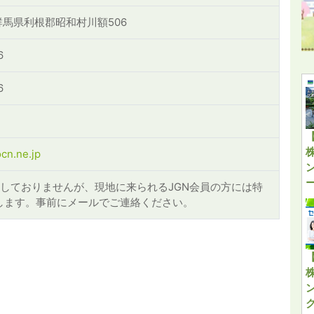
5 群馬県利根郡昭和村川額506
6
6
cn.ne.jp
はしておりませんが、現地に来られるJGN会員の方には特
します。事前にメールでご連絡ください。