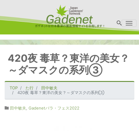
Me
420夜 毒草？東洋の美女？
～ダマスクの系列③
TOP
た行
田中敏夫
420夜 毒草？東洋の美女？～ダマスクの系列③
田中敏夫
,
Gadenetバラ・フェス2022