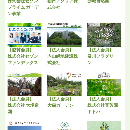
株式会社セゾン
朝日アグリア株
赤城自然園
プライム ガーデ
式会社
ン事業
【協賛会員】
【法人会員】
【法人会員】
株式会社セゾン
内山緑地建設株
及川フラグリー
ファンデックス
式会社
ン
【法人会員】
【法人会員】
【法人会員】
株式会社 大場造
大森ガーデン
株式会社喜芳園
園
キトハ