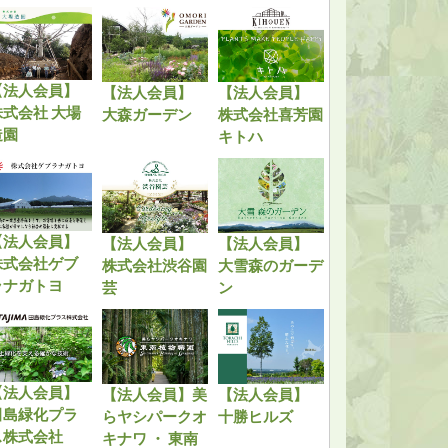
【法人会員】
【法人会員】
【法人会員】
株式会社 大場
大森ガーデン
株式会社喜芳園
造園
キトハ
【法人会員】
【法人会員】
【法人会員】
株式会社ゲブ
株式会社渋谷園
大雪森のガーデ
ラナガトヨ
芸
ン
【法人会員】
【法人会員】美
【法人会員】
田島緑化プラ
らヤシパークオ
十勝ヒルズ
ス株式会社
キナワ ・ 東南