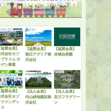
【協賛会員】
【協賛会員】
【協賛会員】
株式会社セゾ
朝日アグリア株
赤城自然園
ンプライム ガ
式会社
ーデン事業
【協賛会員】
【法人会員】
【法人会員】
株式会社セゾ
内山緑地建設株
及川フラグリー
ンファンデッ
式会社
ン
クス