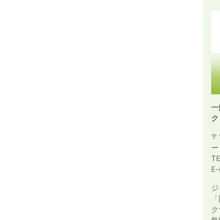
一
ク
〒
ー
T
E-
ジ
「
ク