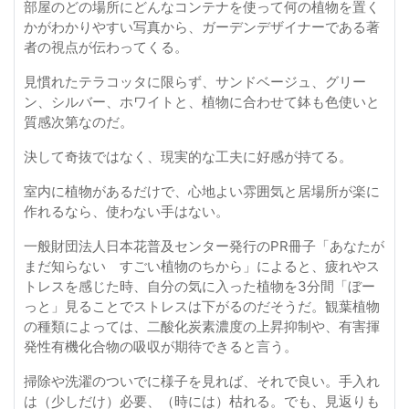
部屋のどの場所にどんなコンテナを使って何の植物を置く
かがわかりやすい写真から、ガーデンデザイナーである著
者の視点が伝わってくる。
見慣れたテラコッタに限らず、サンドベージュ、グリー
ン、シルバー、ホワイトと、植物に合わせて鉢も色使いと
質感次第なのだ。
決して奇抜ではなく、現実的な工夫に好感が持てる。
室内に植物があるだけで、心地よい雰囲気と居場所が楽に
作れるなら、使わない手はない。
一般財団法人日本花普及センター発行のPR冊子「あなたが
まだ知らない すごい植物のちから」によると、疲れやス
トレスを感じた時、自分の気に入った植物を3分間「ぼー
っと」見ることでストレスは下がるのだそうだ。観葉植物
の種類によっては、二酸化炭素濃度の上昇抑制や、有害揮
発性有機化合物の吸収が期待できると言う。
掃除や洗濯のついでに様子を見れば、それで良い。手入れ
は（少しだけ）必要、（時には）枯れる。でも、見返りも