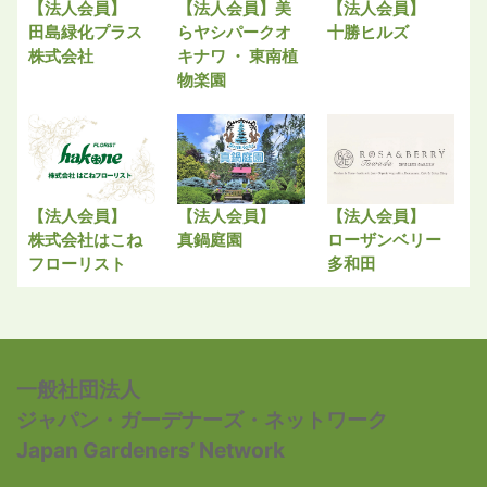
【法人会員】
【法人会員】美
【法人会員】
田島緑化プラス
らヤシパークオ
十勝ヒルズ
株式会社
キナワ ・ 東南植
物楽園
【法人会員】
【法人会員】
【法人会員】
株式会社はこね
真鍋庭園
ローザンベリー
フローリスト
多和田
一般社団法人
ジャパン・ガーデナーズ・ネットワーク
Japan Gardeners’ Network