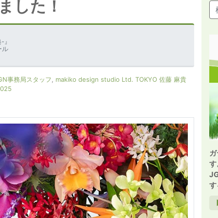
ました！
-』
ール
GN事務局スタッフ
,
makiko design studio Ltd. TOKYO 佐藤 麻貴
025
ガ
す
J
す