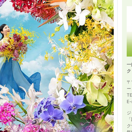
一
ク
〒
ー
T
E-
ジ
「
ク