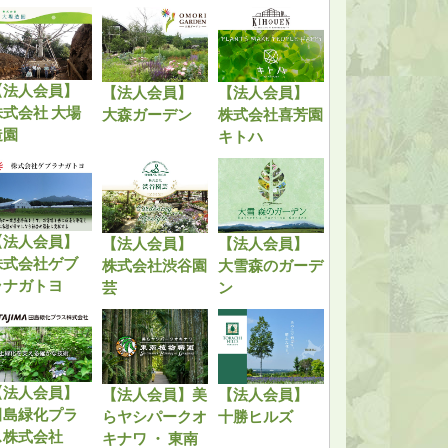
【法人会員】
【法人会員】
【法人会員】
株式会社 大場
大森ガーデン
株式会社喜芳園
造園
キトハ
【法人会員】
【法人会員】
【法人会員】
株式会社ゲブ
株式会社渋谷園
大雪森のガーデ
ラナガトヨ
芸
ン
【法人会員】
【法人会員】美
【法人会員】
田島緑化プラ
らヤシパークオ
十勝ヒルズ
ス株式会社
キナワ ・ 東南