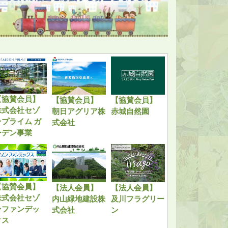
【協賛会員】
【協賛会員】
【協賛会員】
株式会社セゾ
朝日アグリア株
赤城自然園
ンプライム ガ
式会社
ーデン事業
【協賛会員】
【法人会員】
【法人会員】
株式会社セゾ
内山緑地建設株
及川フラグリー
ンファンデッ
式会社
ン
クス