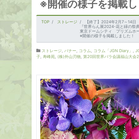
※開催の様子を掲載し
TOP
ストレージ
【終了】2024年2月7～14日
『世界らん展2024-花と緑の祭典
東京ドームシティ プリズムホ
※開催の様子を掲載しました！
ストレージ
,
バナー
,
コラム
,
コラム「JGN Diary」
,
J
子
,
寿峰苑
,
(株)外山刃物
,
第20回世界バラ会議福山大会2