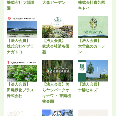
株式会社 大場造
大森ガーデン
株式会社喜芳園
園
キトハ
【法人会員】
【法人会員】
【法人会員】
株式会社ゲブラ
株式会社渋谷園
大雪森のガーデ
ナガトヨ
芸
ン
【法人会員】
【法人会員】美
【法人会員】
田島緑化プラス
らヤシパークオ
十勝ヒルズ
株式会社
キナワ ・ 東南植
物楽園