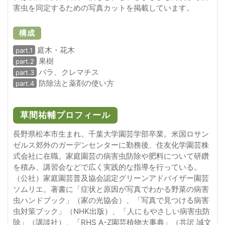
害虫を同定するための写真カットを掲載しています。
構成
庭木・花木
part.1
果樹
part.2
バラ、クレマチス
part.3
防除法と薬剤の使い方
part.4
草間祐輔プロフィール
長野県松本市生まれ。千葉大学園芸学部卒業。米国ロサン
ゼルス郊外のガーデンセンターに勤務後、住友化学園芸株
式会社に在職。家庭園芸の病害虫防除や肥料について研鑽
を積み、講習会などで広く実践的な指導を行っている。
（公社）家庭園芸普及協会認定グリーンアドバイザー園芸
ソムリエ。著書に「症状と原因が写真でわかる野菜の病害
虫ハンドブック」（家の光協会）、「写真で見つける病害
虫対策ブック」（NHK出版）、「人にもやさしい病害虫防
除」（講談社）、「RHS A-Z園芸植物大事典」（共訳 誠文