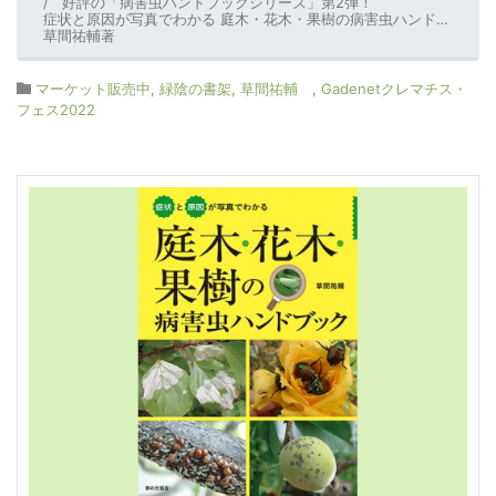
好評の「病害虫ハンドブックシリーズ」第2弾！
症状と原因が写真でわかる 庭木・花木・果樹の病害虫ハンドブック
草間祐輔著
マーケット販売中
,
緑陰の書架
,
草間祐輔
,
Gadenetクレマチス・
フェス2022