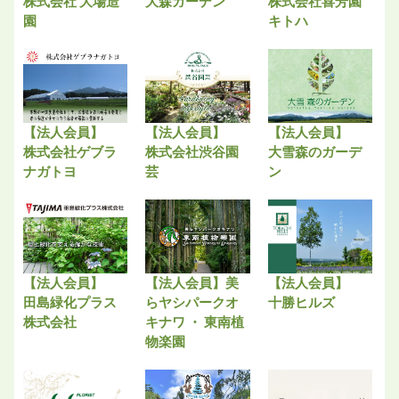
株式会社 大場造
大森ガーデン
株式会社喜芳園
園
キトハ
【法人会員】
【法人会員】
【法人会員】
株式会社ゲブラ
株式会社渋谷園
大雪森のガーデ
ナガトヨ
芸
ン
【法人会員】
【法人会員】美
【法人会員】
田島緑化プラス
らヤシパークオ
十勝ヒルズ
株式会社
キナワ ・ 東南植
物楽園