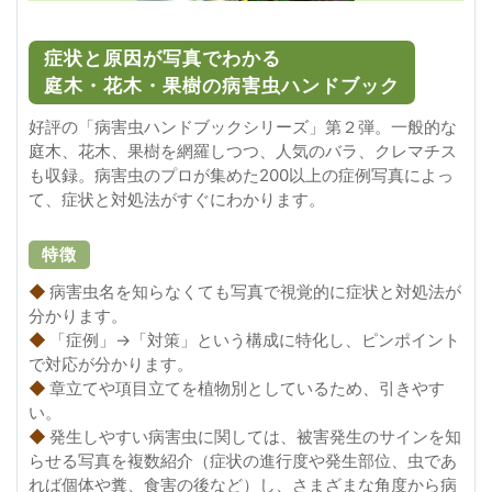
症状と原因が写真でわかる
庭木・花木・果樹の病害虫ハンドブック
好評の「病害虫ハンドブックシリーズ」第２弾。一般的な
庭木、花木、果樹を網羅しつつ、人気のバラ、クレマチス
も収録。病害虫のプロが集めた200以上の症例写真によっ
て、症状と対処法がすぐにわかります。
特徴
◆
病害虫名を知らなくても写真で視覚的に症状と対処法が
分かります。
◆
「症例」→「対策」という構成に特化し、ピンポイント
で対応が分かります。
◆
章立てや項目立てを植物別としているため、引きやす
い。
◆
発生しやすい病害虫に関しては、被害発生のサインを知
らせる写真を複数紹介（症状の進行度や発生部位、虫であ
れば個体や糞、食害の後など）し、さまざまな角度から病