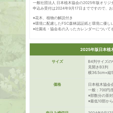
一般社団法人 日本植木協会の2025年版オリ
申込み受付は2024年9月17日までですので、
※花木、植物の解説付き
※環境に配慮したFSC森林認証紙と環境に優しい
※社園名・協会名の入ったカレンダーについて
2025年版日本
サイズ
B4判サイズ
見開きB3判
横36.5cm×縦
価格
日本植木協会会
一般：700円/
※部数分の茶
※最低10部か
申込み締切日
2024年9月17