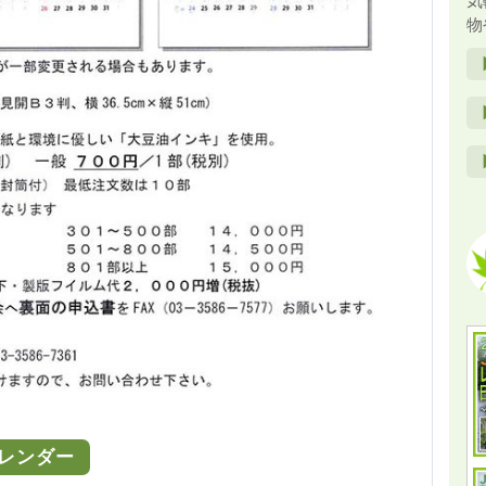
気
物
カレンダー