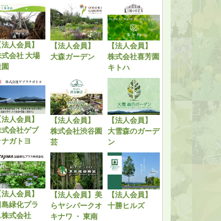
【法人会員】
【法人会員】
【法人会員】
株式会社 大場
大森ガーデン
株式会社喜芳園
造園
キトハ
【法人会員】
【法人会員】
【法人会員】
株式会社ゲブ
株式会社渋谷園
大雪森のガーデ
ラナガトヨ
芸
ン
【法人会員】
【法人会員】美
【法人会員】
田島緑化プラ
らヤシパークオ
十勝ヒルズ
ス株式会社
キナワ ・ 東南