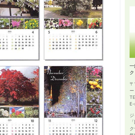
一
ク
〒
ー
T
E-
ジ
「
ク