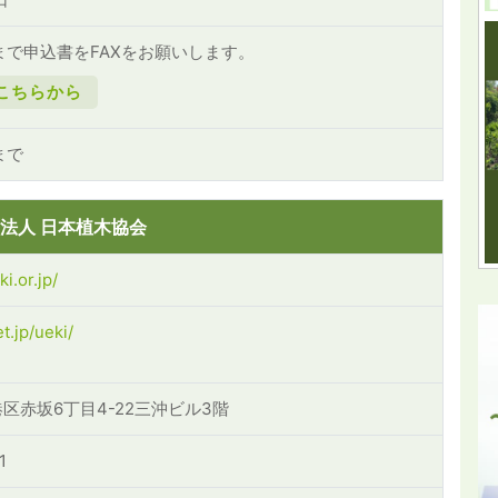
まで申込書をFAXをお願いします。
こちらから
まで
法人 日本植木協会
i.or.jp/
t.jp/ueki/
2 港区赤坂6丁目4-22三沖ビル3階
1