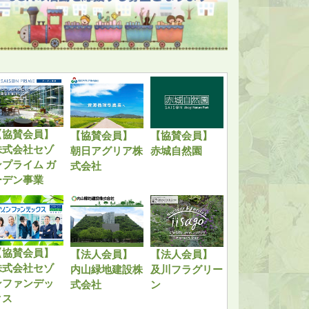
【協賛会員】
【協賛会員】
【協賛会員】
株式会社セゾ
朝日アグリア株
赤城自然園
ンプライム ガ
式会社
ーデン事業
【協賛会員】
【法人会員】
【法人会員】
株式会社セゾ
内山緑地建設株
及川フラグリー
ンファンデッ
式会社
ン
クス