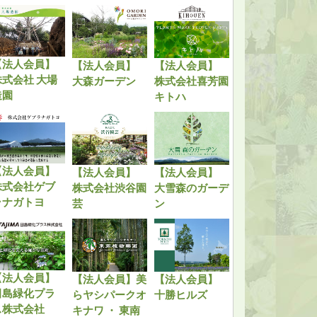
【法人会員】
【法人会員】
【法人会員】
株式会社 大場
大森ガーデン
株式会社喜芳園
造園
キトハ
【法人会員】
【法人会員】
【法人会員】
株式会社ゲブ
株式会社渋谷園
大雪森のガーデ
ラナガトヨ
芸
ン
【法人会員】
【法人会員】美
【法人会員】
田島緑化プラ
らヤシパークオ
十勝ヒルズ
ス株式会社
キナワ ・ 東南