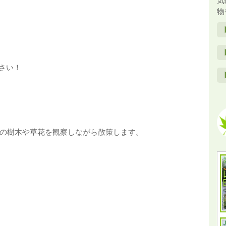
気
物
下さい！
の樹木や草花を観察しながら散策します。