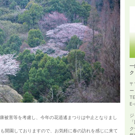
一
ク
〒
ー
T
E-
ジ
康被害等を考慮し、今年の花逍遙まつりは中止となりまし
「
ク
土日も開園しておりますので、お気軽に春の訪れを感じに来て