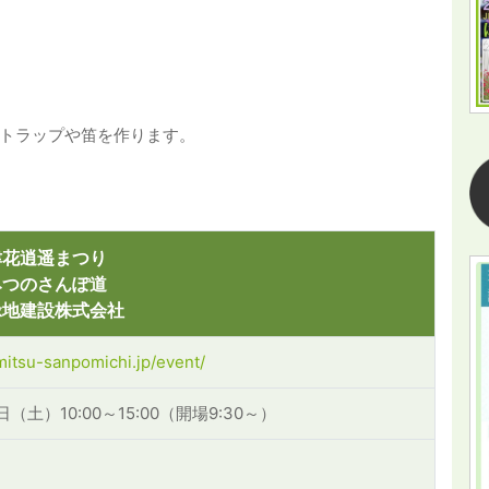
トラップや笛を作ります。
津花逍遥まつり
みつのさんぽ道
緑地建設株式会社
mitsu-sanpomichi.jp/event/
日（土）10:00～15:00（開場9:30～）