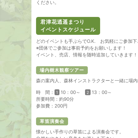
ください。
君津花逍遥まつり
イベントスケジュール
どのイベントも手ぶらでO.K. お気軽にご参加
※団体でご参加は事前予約をお願いします！
イベント、売店、情報を随時追加していきます！
場内樹木観察ツアー
森の案内人、森林インストラクターと一緒に場内
時 間：
10：00～
13：00～
1
2
所要時間：約90分
参加費：200円
草笛演奏会
懐かしい手作りの草笛による演奏会です。