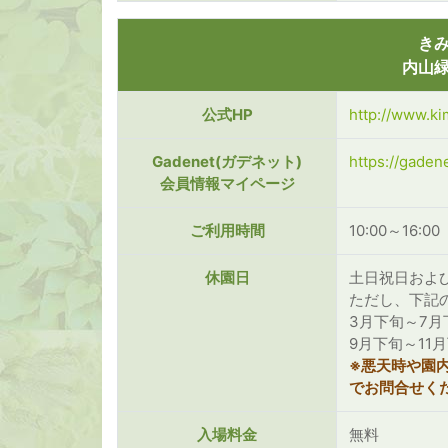
き
内山
公式HP
http://www.ki
Gadenet(ガデネット)
https://gaden
会員情報マイページ
ご利用時間
10:00～16:00
休園日
土日祝日およ
ただし、下記
3月下旬～7月
9月下旬～11
※悪天時や園
でお問合せく
入場料金
無料