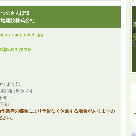
みつのさんぽ道
緑地建設株式会社
mitsu-sanpomichi.jp/
et.jp/uchiyama/
び年末年始
の期間は無休です。
下旬
月下旬
内作業等の都合により予告なく休園する場合がありますの
ださい。