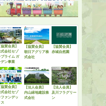
【協賛会員】
【協賛会員】
【協賛会員】
株式会社セゾ
朝日アグリア株
赤城自然園
ンプライム ガ
式会社
ーデン事業
【協賛会員】
【法人会員】
【法人会員】
株式会社セゾ
内山緑地建設株
及川フラグリー
ンファンデッ
式会社
ン
クス