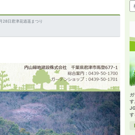
3月28日君津花逍遥まつり
ガ
す
J
す