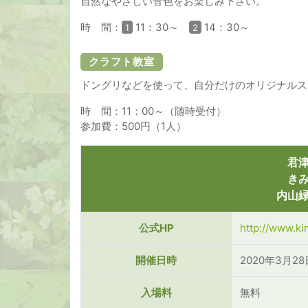
自然なやさしい音色をお楽しみ下さい。
時 間：
11：30～
14：30～
1
2
クラフト教室
ドングリなどを使って、自分だけのオリジナルス
時 間：11：00～（随時受付）
参加費：500円（1人）
君
き
内山
公式HP
http://www.ki
開催日時
2020年3月28
入場料
無料