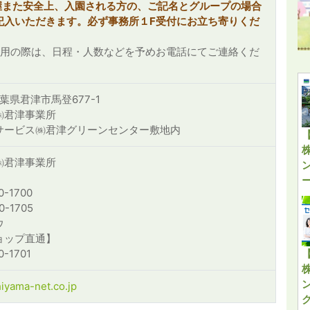
握また安全上、入園される方の、ご記名とグループの場合
記入いただきます。必ず事務所１F受付にお立ち寄りくだ
利用の際は、日程・人数などを予めお電話にてご連絡くだ
 千葉県君津市馬登677-1
㈱君津事業所
サービス㈱君津グリーンセンター敷地内
㈱君津事業所
0-1700
0-1705
ウ
ョップ直通】
-1701
iyama-net.co.jp