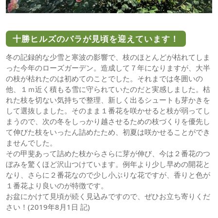
十勝ヒルズのバラが見頃を迎えています！
冬の記録的な少雪と寒波の影響で、枝のほとんどが枯れてしま
った今年のローズガーデン。造成して７年になりますが、大半
の枝が枯れたのは初めてのことでした。それまでは冬囲いの
他、１ｍ近く積もる雪に守られていたのだと実感しました。枯
れた枝を切ない気持ちで整理、新しく出るシュートも芽かきを
して選抜しました。そのまま１番花を咲かせると枝が弱ってし
まうので、次の冬をしっかり越させるための枝づくりを優先し
て伸びた枝をいったん詰めたため、初夏は咲かせることができ
ませんでした。
その甲斐あって詰めた枝からさらに芽が伸び、今は２番花のつ
ぼみを驚くほど沢山つけています。例年より少し早めの開花と
なり、さらに２番花なので少し小ぶりな花ですが、香りと色が
１番花より良いのが特徴です。
お盆にかけて見頃が続く見込みですので、ぜひお立ち寄りくだ
さい！(2019年8月1日 記)