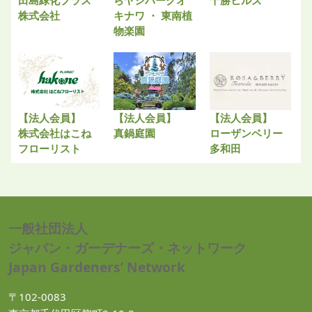
株式会社
キナワ ・ 東南植
物楽園
【法人会員】
【法人会員】
【法人会員】
株式会社はこね
真鍋庭園
ローザンベリー
フローリスト
多和田
一般社団法人
ジャパン・ガーデナーズ・ネットワーク
Japan Gardeners’ Network
〒102-0083