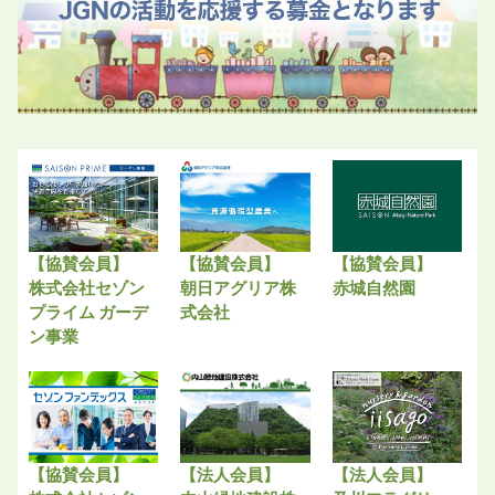
【協賛会員】
【協賛会員】
【協賛会員】
株式会社セゾン
朝日アグリア株
赤城自然園
プライム ガーデ
式会社
ン事業
【協賛会員】
【法人会員】
【法人会員】