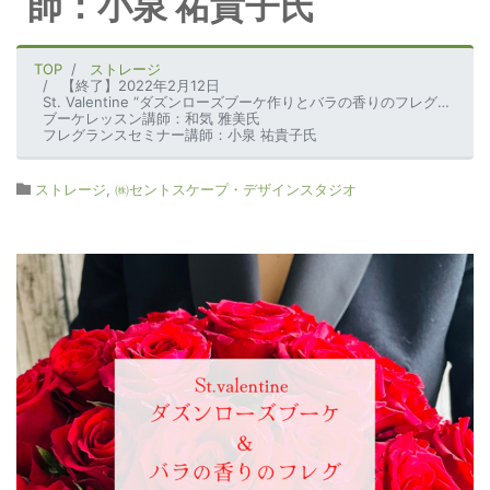
師：小泉 祐貴子氏
TOP
ストレージ
【終了】2022年2月12日
St. Valentine “ダズンローズブーケ作りとバラの香りのフレグランスセミナー”
ブーケレッスン講師：和気 雅美氏
フレグランスセミナー講師：小泉 祐貴子氏
ストレージ
,
㈱セントスケープ・デザインスタジオ