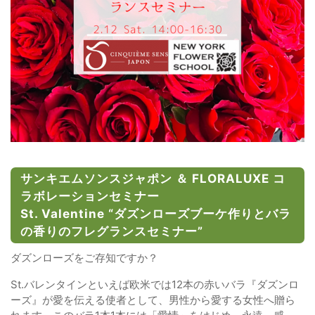
サンキエムソンスジャポン ＆ FLORALUXE コ
ラボレーションセミナー
St. Valentine “ダズンローズブーケ作りとバラ
の香りのフレグランスセミナー”
ダズンローズをご存知ですか？
St.バレンタインといえば欧米では12本の赤いバラ『ダズンロ
ーズ』が愛を伝える使者として、男性から愛する女性へ贈ら