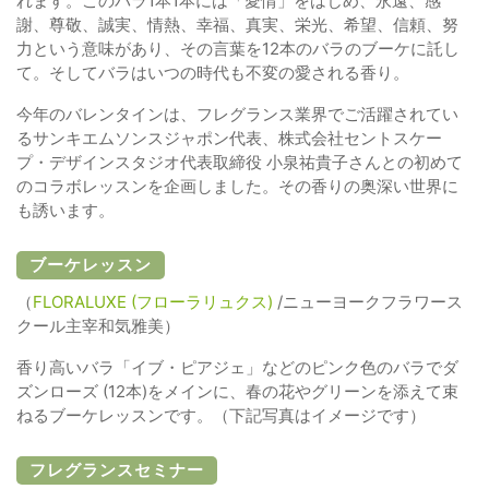
れます。このバラ1本1本には「愛情」をはじめ、永遠、感
謝、尊敬、誠実、情熱、幸福、真実、栄光、希望、信頼、努
力という意味があり、その言葉を12本のバラのブーケに託し
て。そしてバラはいつの時代も不変の愛される香り。
今年のバレンタインは、フレグランス業界でご活躍されてい
るサンキエムソンスジャポン代表、株式会社セントスケー
プ・デザインスタジオ代表取締役 小泉祐貴子さんとの初めて
のコラボレッスンを企画しました。その香りの奥深い世界に
も誘います。
ブーケレッスン
（
FLORALUXE (フローラリュクス)
/ニューヨークフラワース
クール主宰和気雅美）
香り高いバラ「イブ・ピアジェ」などのピンク色のバラでダ
ズンローズ (12本)をメインに、春の花やグリーンを添えて束
ねるブーケレッスンです。（下記写真はイメージです）
フレグランスセミナー