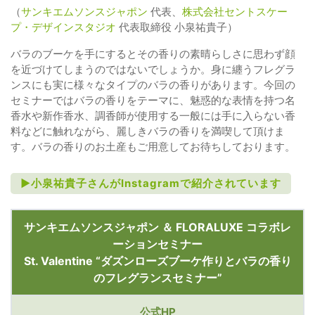
（
サンキエムソンスジャポン
代表、
株式会社セントスケー
プ・デザインスタジオ
代表取締役 小泉祐貴子）
バラのブーケを手にするとその香りの素晴らしさに思わず顔
を近づけてしまうのではないでしょうか。身に纏うフレグラ
ンスにも実に様々なタイプのバラの香りがあります。今回の
セミナーではバラの香りをテーマに、魅惑的な表情を持つ名
香水や新作香水、調香師が使用する一般には手に入らない香
料などに触れながら、麗しきバラの香りを満喫して頂けま
す。バラの香りのお土産もご用意してお待ちしております。
►小泉祐貴子さんがInstagramで紹介されています
サンキエムソンスジャポン ＆ FLORALUXE コラボレ
ーションセミナー
St. Valentine “ダズンローズブーケ作りとバラの香り
のフレグランスセミナー”
公式HP