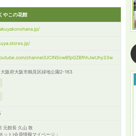
くやこの花館
sakuyakonohana.jp/
kuya.stores.jp/
.youtube.com/channel/UCINScwBfpGZBfhhJwUhy33w
2 大阪府大阪市鶴見区緑地公園2-163
5
 元館長 久山 敦
ガデネット)会員情報マイページ：