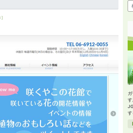
さ]
ガ
す
J
す