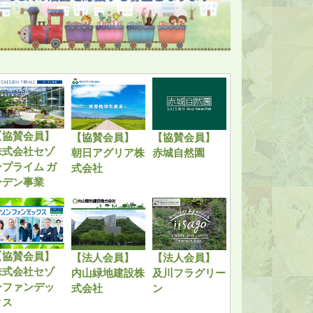
【協賛会員】
【協賛会員】
【協賛会員】
株式会社セゾ
朝日アグリア株
赤城自然園
ンプライム ガ
式会社
ーデン事業
【協賛会員】
【法人会員】
【法人会員】
株式会社セゾ
内山緑地建設株
及川フラグリー
ンファンデッ
式会社
ン
クス