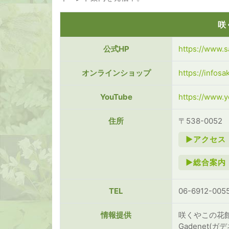
咲
公式HP
https://www.
オンラインショップ
https://infosa
YouTube
https://www
住所
〒538-005
►アクセス
►総合案内
TEL
06-6912-005
情報提供
咲くやこの花館
Gadenet(