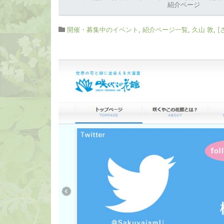
紹介ページ
開催・募集中のイベント
,
紹介ページ一覧
,
久山 敦
,
[