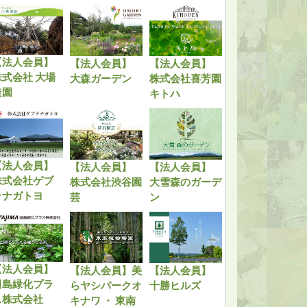
【法人会員】
【法人会員】
【法人会員】
株式会社 大場
大森ガーデン
株式会社喜芳園
造園
キトハ
【法人会員】
【法人会員】
【法人会員】
株式会社ゲブ
株式会社渋谷園
大雪森のガーデ
ラナガトヨ
芸
ン
【法人会員】
【法人会員】美
【法人会員】
田島緑化プラ
らヤシパークオ
十勝ヒルズ
ス株式会社
キナワ ・ 東南