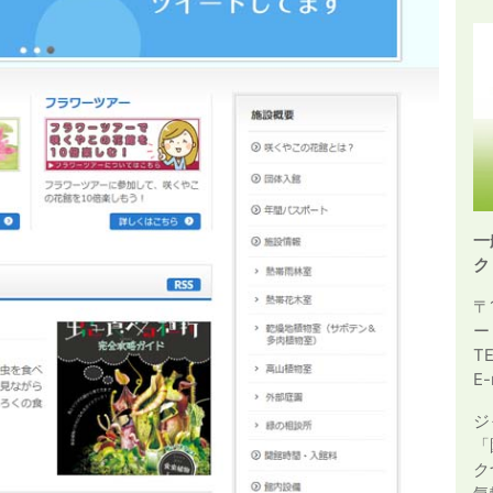
一
ク
〒
ー
T
E-
ジ
「
ク