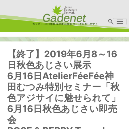
Me
【終了】2019年6月8～16
日秋色あじさい展示
6月16日AtelierFéeFée神
田むつみ特別セミナー「秋
色アジサイに魅せられて」
6月16日秋色あじさい即売
会