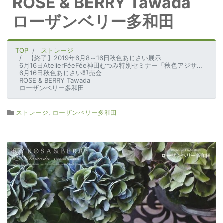
ROSE & BERRY Tawada
ローザンベリー多和田
TOP
ストレージ
【終了】2019年6月8～16日秋色あじさい展示
6月16日AtelierFéeFée神田むつみ特別セミナー「秋色アジサイに魅せられて」
6月16日秋色あじさい即売会
ROSE & BERRY Tawada
ローザンベリー多和田
ストレージ
,
ローザンベリー多和田