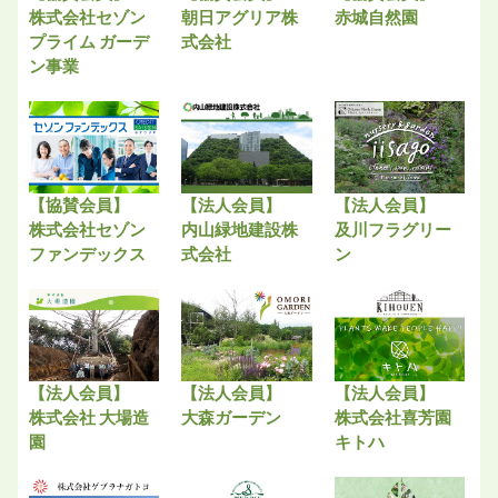
株式会社セゾン
朝日アグリア株
赤城自然園
プライム ガーデ
式会社
ン事業
【協賛会員】
【法人会員】
【法人会員】
株式会社セゾン
内山緑地建設株
及川フラグリー
ファンデックス
式会社
ン
【法人会員】
【法人会員】
【法人会員】
株式会社 大場造
大森ガーデン
株式会社喜芳園
園
キトハ