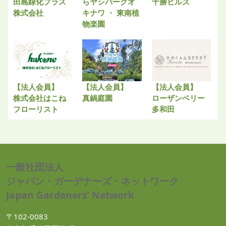
田島緑化プラス
らヤシパークオ
十勝ヒルズ
株式会社
キナワ ・ 東南植
物楽園
【法人会員】
【法人会員】
【法人会員】
株式会社はこね
真鍋庭園
ローザンベリー
フローリスト
多和田
一般社団法人
ジャパン・ガーデナーズ・ネットワーク
Japan Gardeners’ Network
〒102-0083