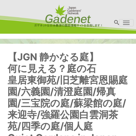
Me
【JGN 静かなる庭】
何に見える？庭の石
皇居東御苑/旧芝離宮恩賜庭
園/六義園/清澄庭園/帰真
園/三宝院の庭/蘇梁館の庭/
来迎寺/強羅公園白雲洞茶
苑/四季の庭/個人庭