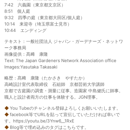
7:42 六義園（東京都文京区）
8:51 個人庭
9:32 四季の庭（東京都大田区/個人庭）
10:14 来迎寺（埼玉県富士見市）
10:44 エンディング
テキスト：一般社団法人 ジャパン・ガーデナーズ・ネットワ
ーク事務局
画像提供：髙﨑 康隆
Text: The Japan Gardeners Network Association office
Images:Yasutaka Takasaki
略歴：髙﨑 康隆（たかさき やすたか）
高崎設計室代表取締役 石組師 京都芸術大学講師
京都で古庭園の調査・測量に従事。造園家 中島健氏に師事。
職人と設計者両方の仕事を体験する。JGN理事。
◆
You Tubeのチャンネル登録よろしくお願いいたします。
◆
facebook等でURLを貼って宣伝していただければ幸いで
す。https://youtu.be/3Ynw6__1RxE
◆
Blog等で埋め込みのタグはこちらです。