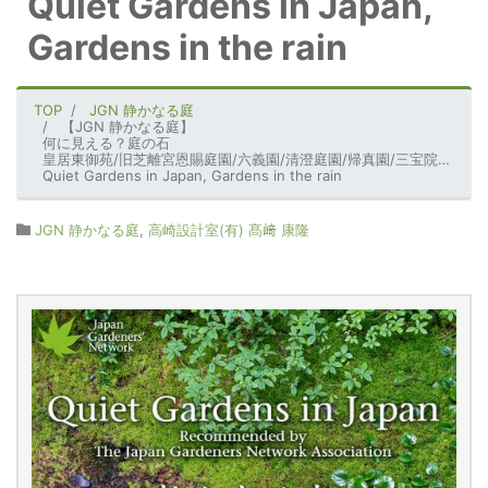
Quiet Gardens in Japan,
Gardens in the rain
TOP
JGN 静かなる庭
【JGN 静かなる庭】
何に見える？庭の石
皇居東御苑/旧芝離宮恩賜庭園/六義園/清澄庭園/帰真園/三宝院の庭/蘇梁館の庭/来迎寺/強羅公園白雲洞茶苑/四季の庭/個人庭
Quiet Gardens in Japan, Gardens in the rain
JGN 静かなる庭
,
高崎設計室(有) 髙﨑 康隆