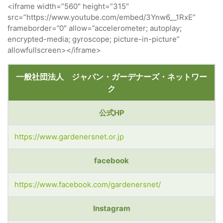
<iframe width=”560″ height=”315″
src=”https://www.youtube.com/embed/3Ynw6__1RxE”
frameborder=”0″ allow=”accelerometer; autoplay;
encrypted-media; gyroscope; picture-in-picture”
allowfullscreen></iframe>
一般社団法人 ジャパン・ガーデナーズ・ネットワー
ク
公式HP
https://www.gardenersnet.or.jp
facebook
https://www.facebook.com/gardenersnet/
Instagram