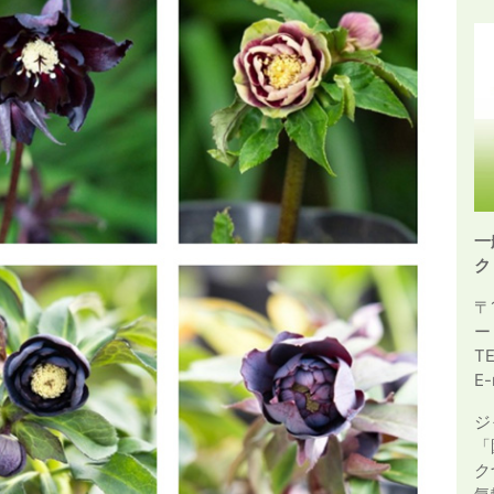
一
ク
〒
ー
T
E-
ジ
「
ク