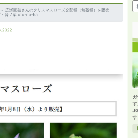
8日～ 広瀬園芸さんのクリスマスローズ交配種（無茎種）を販売
ノ葉 oto-no-ha
2022
ガ
す
J
す