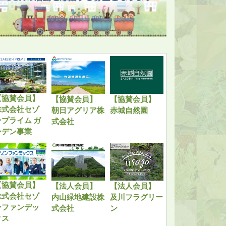
【協賛会員】
【協賛会員】
【協賛会員】
株式会社セゾ
朝日アグリア株
赤城自然園
ンプライム ガ
式会社
ーデン事業
【協賛会員】
【法人会員】
【法人会員】
株式会社セゾ
内山緑地建設株
及川フラグリー
ンファンデッ
式会社
ン
クス