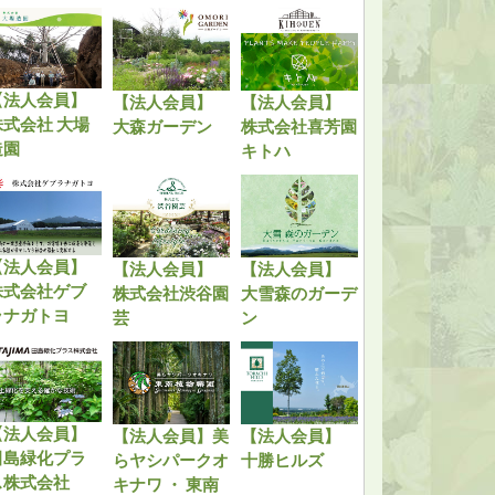
【法人会員】
【法人会員】
【法人会員】
株式会社 大場
大森ガーデン
株式会社喜芳園
造園
キトハ
【法人会員】
【法人会員】
【法人会員】
株式会社ゲブ
株式会社渋谷園
大雪森のガーデ
ラナガトヨ
芸
ン
【法人会員】
【法人会員】美
【法人会員】
田島緑化プラ
らヤシパークオ
十勝ヒルズ
ス株式会社
キナワ ・ 東南