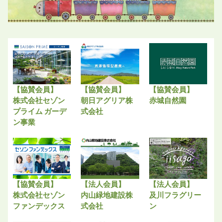
【協賛会員】
【協賛会員】
【協賛会員】
株式会社セゾン
朝日アグリア株
赤城自然園
プライム ガーデ
式会社
ン事業
【協賛会員】
【法人会員】
【法人会員】
株式会社セゾン
内山緑地建設株
及川フラグリー
ファンデックス
式会社
ン