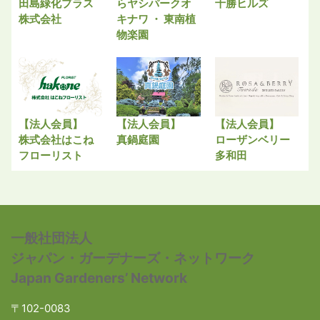
田島緑化プラス
らヤシパークオ
十勝ヒルズ
株式会社
キナワ ・ 東南植
物楽園
【法人会員】
【法人会員】
【法人会員】
株式会社はこね
真鍋庭園
ローザンベリー
フローリスト
多和田
一般社団法人
ジャパン・ガーデナーズ・ネットワーク
Japan Gardeners’ Network
〒102-0083