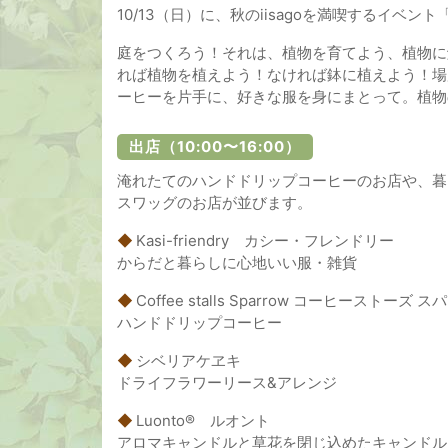
10/13（日）に、秋のiisagoを満喫するイベント「Ma
庭をつくろう！それは、植物を育てよう、植物に
れば植物を植えよう！なければ鉢に植えよう！場
ーヒーを片手に、好きな服を身にまとって。植物
出店（10:00〜16:00）
淹れたてのハンドドリップコーヒーのお店や、暮
スワッグのお店が並びます。
◆
Kasi-friendry カシー・フレンドリー
からだと暮らしに心地いい服・雑貨
◆
Coffee stalls Sparrow コーヒーストーズ ス
ハンドドリップコーヒー
◆
シベリアケヱキ
ドライフラワーリース&アレンジ
◆
Luonto® ルオント
アロマキャンドルと草花を閉じ込めたキャンドル