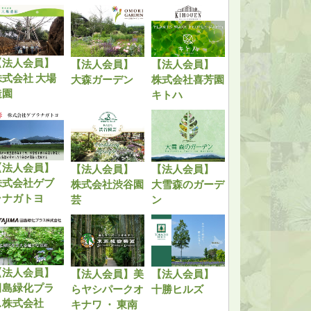
【法人会員】
【法人会員】
【法人会員】
株式会社 大場
大森ガーデン
株式会社喜芳園
造園
キトハ
【法人会員】
【法人会員】
【法人会員】
株式会社ゲブ
株式会社渋谷園
大雪森のガーデ
ラナガトヨ
芸
ン
【法人会員】
【法人会員】美
【法人会員】
田島緑化プラ
らヤシパークオ
十勝ヒルズ
ス株式会社
キナワ ・ 東南