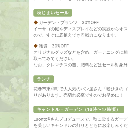
秋じまいセール
◆
ガーデン・プランツ 30%OFF
イーサゴの庭やディスプレイなどの実践からオス
ので、すぐに庭植えでき即戦力になります。
◆
雑貨 30%OFF
オリジナルグッズなどを含め、ガーデニングに相
取ってみてください。
なお、クレマチスの苗、肥料などはセール対象外
ランチ
花巻市東和町で大人気のパン屋さん「粉ひきのゴ
りがあります。売切れ必至ですのでお早めに！
キャンドル・ガーデン（16時〜17時頃）
Luonto®さんプロデュースで、秋に染まるガ
を美しいキャンドルの灯りとともにお楽しみくだ