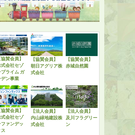
【協賛会員】
【協賛会員】
【協賛会員】
株式会社セゾ
朝日アグリア株
赤城自然園
ンプライム ガ
式会社
ーデン事業
【協賛会員】
【法人会員】
【法人会員】
株式会社セゾ
内山緑地建設株
及川フラグリー
ンファンデッ
式会社
ン
クス