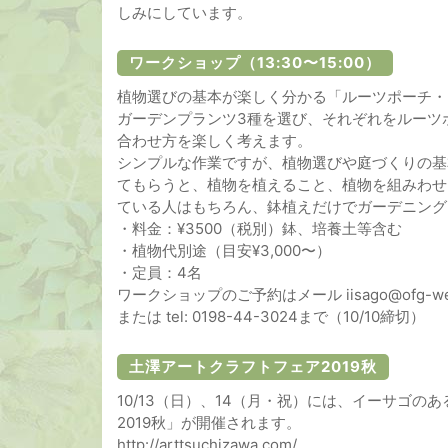
しみにしています。
ワークショップ（13:30〜15:00）
植物選びの基本が楽しく分かる「ルーツポーチ・
ガーデンプランツ3種を選び、それぞれをルーツ
合わせ方を楽しく考えます。
シンプルな作業ですが、植物選びや庭づくりの基
てもらうと、植物を植えること、植物を組みわせ
ている人はもちろん、鉢植えだけでガーデニング
・料金：¥3500（税別）鉢、培養土等含む
・植物代別途（目安¥3,000〜）
・定員：4名
ワークショップのご予約はメール iisago@ofg-we
または tel: 0198-44-3024まで（10/10締切）
土澤アートクラフトフェア2019秋
10/13（日）、14（月・祝）には、イーサゴ
2019秋」が開催されます。
http://arttsuchizawa.com/