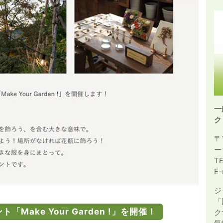
一
ク
〒
ー
T
E-
ジ
「
Make Your Garden !」を開催！
ク