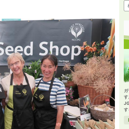
ガ
す
J
す