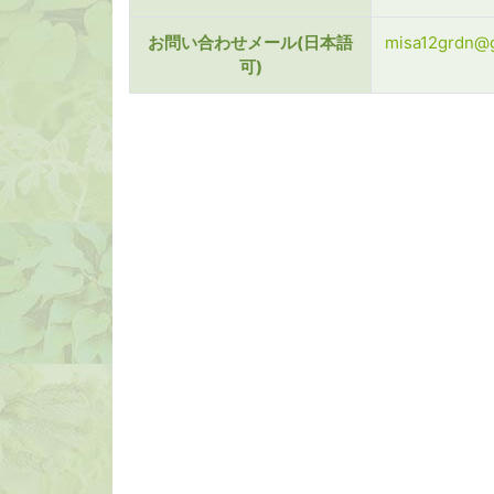
お問い合わせメール(日本語
misa12grdn@
可)