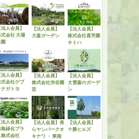
【法人会員】
【法人会員】
【法人会員】
株式会社 大場
大森ガーデン
株式会社喜芳園
造園
キトハ
【法人会員】
【法人会員】
【法人会員】
株式会社ゲブ
株式会社渋谷園
大雪森のガーデ
ラナガトヨ
芸
ン
【法人会員】
【法人会員】美
【法人会員】
田島緑化プラ
らヤシパークオ
十勝ヒルズ
ス株式会社
キナワ ・ 東南