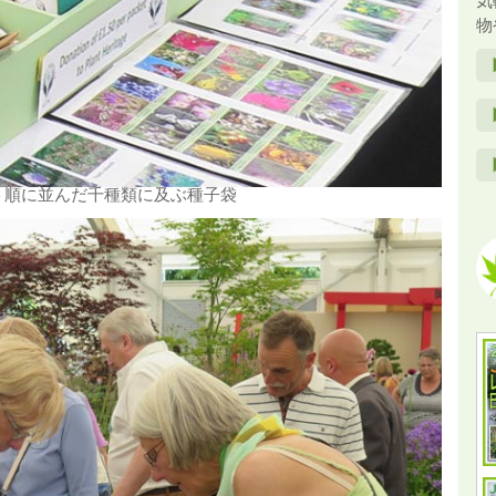
気
物
ト順に並んだ千種類に及ぶ種子袋