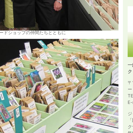
ードショップの仲間たちとともに
一
ク
〒
ー
T
E-
ジ
「
ク