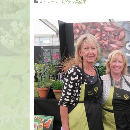
ストレージ
,
リグデン美佐子