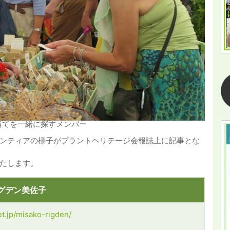
当てを一緒に探すメンバー
ンティアの様子がプラントヘリテージ会報誌上に記事とな
たします。
グデン美佐子
et.jp/misako-rigden/