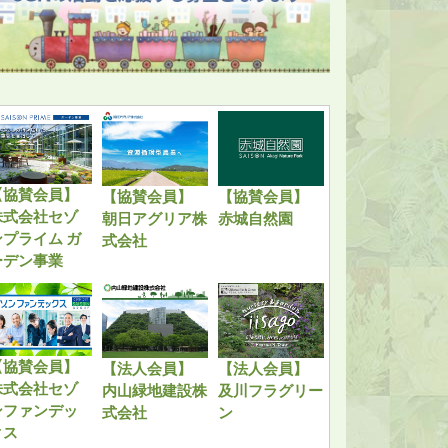
【協賛会員】
【協賛会員】
【協賛会員】
株式会社セゾ
朝日アグリア株
赤城自然園
ンプライム ガ
式会社
ーデン事業
【協賛会員】
【法人会員】
【法人会員】
株式会社セゾ
内山緑地建設株
及川フラグリー
ンファンデッ
式会社
ン
クス