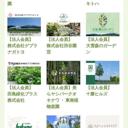
園
キトハ
【法人会員】
【法人会員】
【法人会員】
株式会社ゲブラ
株式会社渋谷園
大雪森のガーデ
ナガトヨ
芸
ン
【法人会員】
【法人会員】美
【法人会員】
田島緑化プラス
らヤシパークオ
十勝ヒルズ
株式会社
キナワ ・ 東南植
物楽園