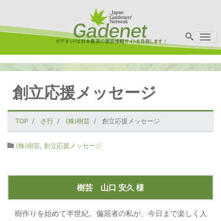
Me
創立応援メッセージ
TOP
さ行
(株)樹芸
創立応援メッセージ
(株)樹芸
,
創立応援メッセージ
樹芸 山口 安久 様
樹作りを始めて半世紀。偏屈者の私が、今日まで楽しく人