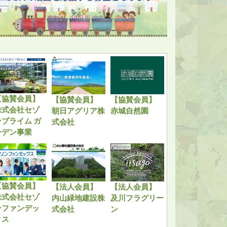
【協賛会員】
【協賛会員】
【協賛会員】
株式会社セゾ
朝日アグリア株
赤城自然園
ンプライム ガ
式会社
ーデン事業
【協賛会員】
【法人会員】
【法人会員】
株式会社セゾ
内山緑地建設株
及川フラグリー
ンファンデッ
式会社
ン
クス