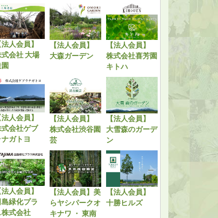
【法人会員】
【法人会員】
【法人会員】
株式会社 大場
大森ガーデン
株式会社喜芳園
造園
キトハ
【法人会員】
【法人会員】
【法人会員】
株式会社ゲブ
株式会社渋谷園
大雪森のガーデ
ラナガトヨ
芸
ン
【法人会員】
【法人会員】美
【法人会員】
田島緑化プラ
らヤシパークオ
十勝ヒルズ
ス株式会社
キナワ ・ 東南