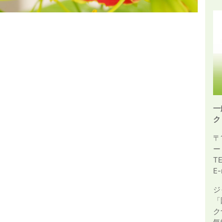
一
ク
〒
ー
T
E-
ジ
「
ク