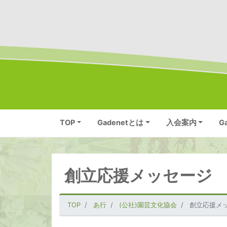
TOP
Gadenetとは
入会案内
G
創立応援メッセージ
TOP
あ行
(公社)園芸文化協会
創立応援メ