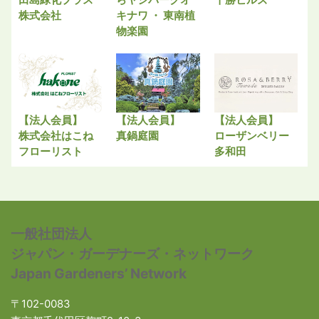
株式会社
キナワ ・ 東南植
物楽園
【法人会員】
【法人会員】
【法人会員】
株式会社はこね
真鍋庭園
ローザンベリー
フローリスト
多和田
一般社団法人
ジャパン・ガーデナーズ・ネットワーク
Japan Gardeners’ Network
〒102-0083