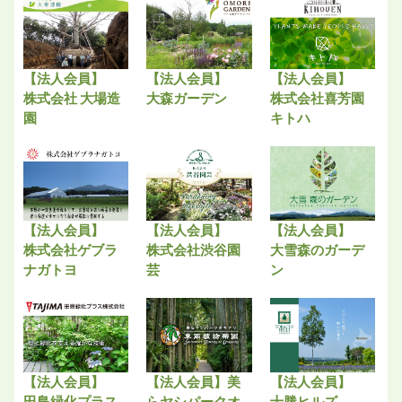
【法人会員】
【法人会員】
【法人会員】
株式会社 大場造
大森ガーデン
株式会社喜芳園
園
キトハ
【法人会員】
【法人会員】
【法人会員】
株式会社ゲブラ
株式会社渋谷園
大雪森のガーデ
ナガトヨ
芸
ン
【法人会員】
【法人会員】美
【法人会員】
田島緑化プラス
らヤシパークオ
十勝ヒルズ