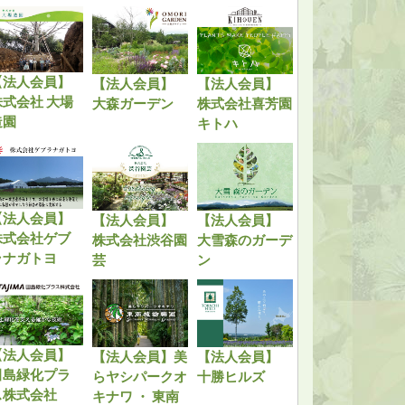
【法人会員】
【法人会員】
【法人会員】
株式会社 大場
大森ガーデン
株式会社喜芳園
造園
キトハ
【法人会員】
【法人会員】
【法人会員】
株式会社ゲブ
株式会社渋谷園
大雪森のガーデ
ラナガトヨ
芸
ン
【法人会員】
【法人会員】美
【法人会員】
田島緑化プラ
らヤシパークオ
十勝ヒルズ
ス株式会社
キナワ ・ 東南