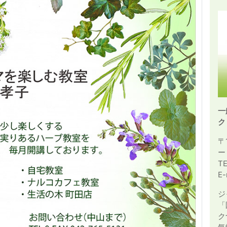
一
ク
〒
ー
T
E-
ジ
「
ク