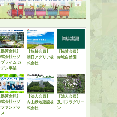
【協賛会員】
【協賛会員】
【協賛会員】
株式会社セゾ
朝日アグリア株
赤城自然園
ンプライム ガ
式会社
ーデン事業
【協賛会員】
【法人会員】
【法人会員】
株式会社セゾ
内山緑地建設株
及川フラグリー
ンファンデッ
式会社
ン
クス