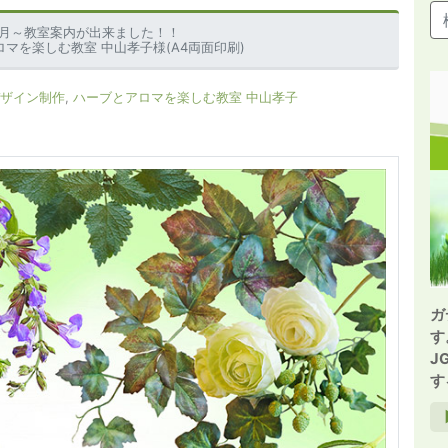
年3月～教室案内が出来ました！！
マを楽しむ教室 中山孝子様(A4両面印刷)
デザイン制作
,
ハーブとアロマを楽しむ教室 中山孝子
ガ
す
J
す