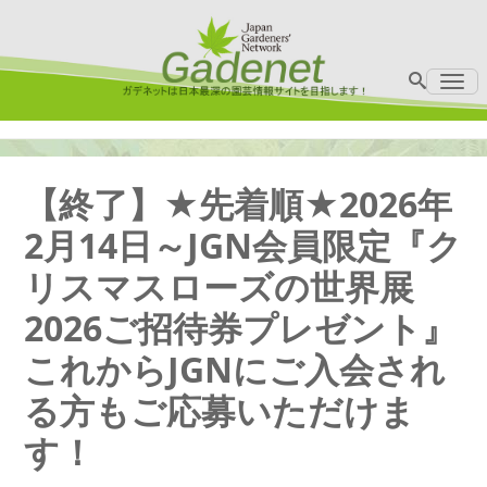
Me
【終了】★先着順★2026年
2月14日～JGN会員限定『ク
リスマスローズの世界展
2026ご招待券プレゼント』
これからJGNにご入会され
る方もご応募いただけま
す！