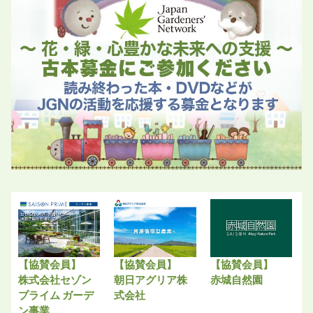
【協賛会員】
【協賛会員】
【協賛会員】
株式会社セゾン
朝日アグリア株
赤城自然園
プライム ガーデ
式会社
ン事業