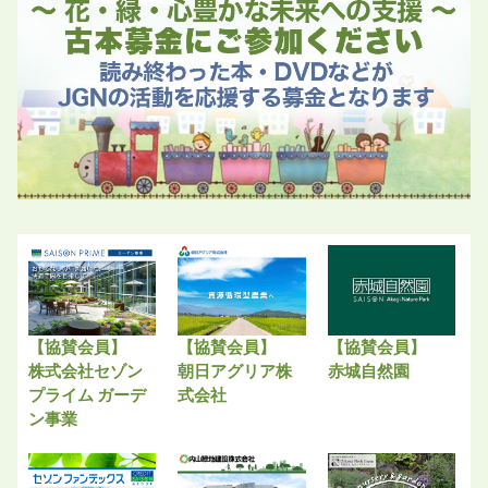
【協賛会員】
【協賛会員】
【協賛会員】
株式会社セゾン
朝日アグリア株
赤城自然園
プライム ガーデ
式会社
ン事業