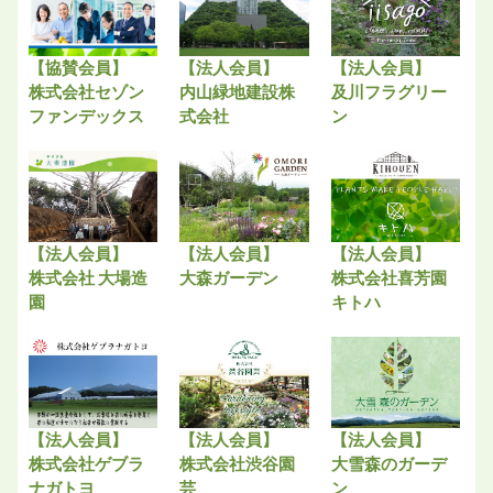
【協賛会員】
【法人会員】
【法人会員】
株式会社セゾン
内山緑地建設株
及川フラグリー
ファンデックス
式会社
ン
【法人会員】
【法人会員】
【法人会員】
株式会社 大場造
大森ガーデン
株式会社喜芳園
園
キトハ
【法人会員】
【法人会員】
【法人会員】
株式会社ゲブラ
株式会社渋谷園
大雪森のガーデ
ナガトヨ
芸
ン