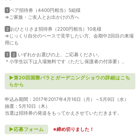
ペア招待券（4400円相当）5組様
1
⇒ご家族・ご友人とお出かけの方へ
おひとりさま招待券（2200円相当）10名様
2
⇒じっくり自分のペースで見学したい方、会期中2回目の来場
用にも
いずれかお選びの上、ご応募ください。
1
2
＊小学生以下は入場無料です（ただし保護者の付添要）。
►第20回国際バラとガーデニングショウの詳細はこち
らから
申込み期間：2017年2017年4月16日（月）～5月9日（水）
抽選：5月10日（木）
当選は招待券の発送をもってかえさせていただきます。
►応募フォーム
※締め切りました！