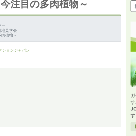
と今注目の多肉植物～
アー
団地見学会
多肉植物～
ークションジャパン
ガ
す
J
す