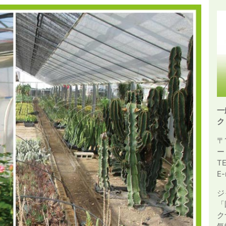
一
ク
〒
ー
T
E-
ジ
「
ク