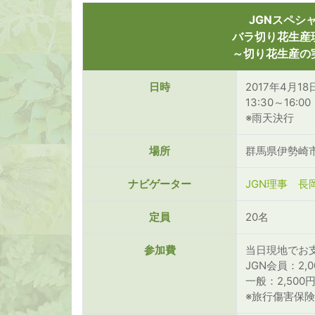
JGNスペシ
バラ切り花生産
～切り花生産の
日時
2017年4月1
13:30～16:
※雨天決行
場所
群馬県伊勢崎
ナビゲーター
JGN理事 長
定員
20名
参加費
当日現地でお
JGN会員：2,0
一般：2,500
※旅行傷害保