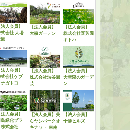
【法人会員】
【法人会員】
【法人会員】
株式会社 大場
大森ガーデン
株式会社喜芳園
造園
キトハ
【法人会員】
【法人会員】
【法人会員】
株式会社ゲブ
株式会社渋谷園
大雪森のガーデ
ラナガトヨ
芸
ン
【法人会員】
【法人会員】美
【法人会員】
田島緑化プラ
らヤシパークオ
十勝ヒルズ
ス株式会社
キナワ ・ 東南