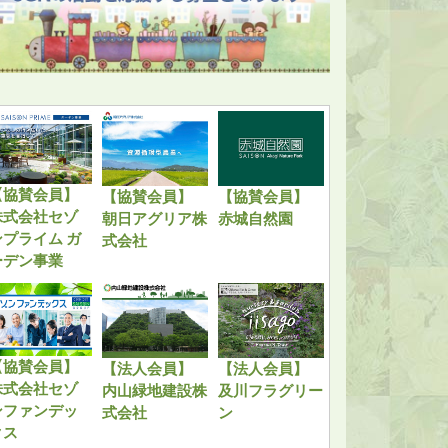
【協賛会員】
【協賛会員】
【協賛会員】
株式会社セゾ
朝日アグリア株
赤城自然園
ンプライム ガ
式会社
ーデン事業
【協賛会員】
【法人会員】
【法人会員】
株式会社セゾ
内山緑地建設株
及川フラグリー
ンファンデッ
式会社
ン
クス