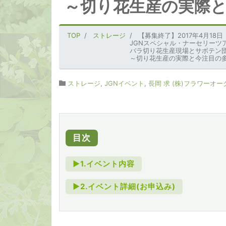
～切り花生産の実際
TOP
ストレージ
【募集終了】2017年4月18日
JGNスペシャル・ナーセリーツ
バラ切り花生産現場とサボテン
～切り花生産の実際と今注目の
ストレージ
,
JGNイベント
,
長岡 求 (株)フラワーオ
目次
►1.イベント内容
►2.イベント詳細(お申込み)