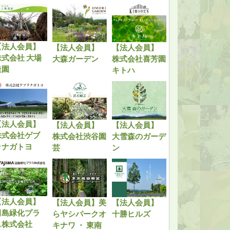
【法人会員】
【法人会員】
【法人会員】
株式会社 大場
大森ガーデン
株式会社喜芳園
造園
キトハ
【法人会員】
【法人会員】
【法人会員】
株式会社ゲブ
株式会社渋谷園
大雪森のガーデ
ラナガトヨ
芸
ン
【法人会員】
【法人会員】美
【法人会員】
田島緑化プラ
らヤシパークオ
十勝ヒルズ
ス株式会社
キナワ ・ 東南