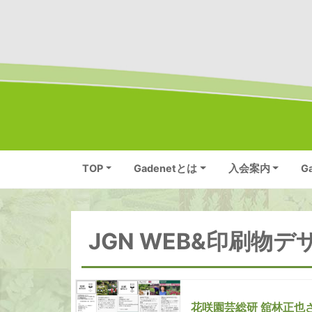
TOP
Gadenetとは
入会案内
G
JGN WEB&印刷物デ
花咲園芸総研 舘林正也