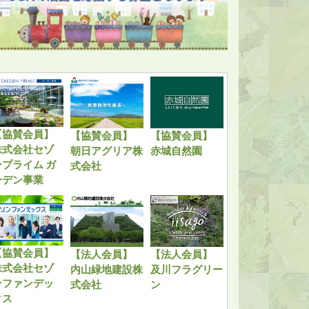
【協賛会員】
【協賛会員】
【協賛会員】
株式会社セゾ
朝日アグリア株
赤城自然園
ンプライム ガ
式会社
ーデン事業
【協賛会員】
【法人会員】
【法人会員】
株式会社セゾ
内山緑地建設株
及川フラグリー
ンファンデッ
式会社
ン
クス