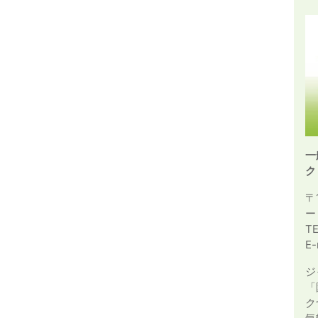
一
ク
〒
ー
T
E-
ジ
「
ク