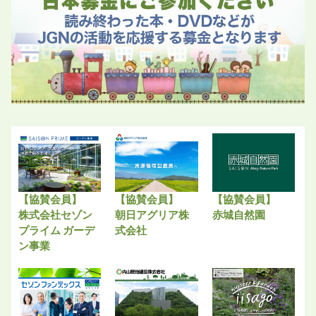
【協賛会員】
【協賛会員】
【協賛会員】
株式会社セゾン
朝日アグリア株
赤城自然園
プライム ガーデ
式会社
ン事業