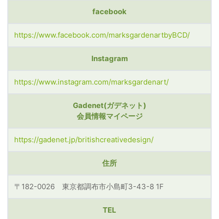
facebook
https://www.facebook.com/marksgardenartbyBCD/
Instagram
https://www.instagram.com/marksgardenart/
Gadenet(ガデネット)
会員情報マイページ
https://gadenet.jp/britishcreativedesign/
住所
〒182-0026 東京都調布市小島町3-43-8 1F
TEL