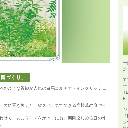
一
ク
な庭づくり」
〒
ー
本のような景観が人気の白馬コルチナ・イングリッシュ
T
E-
ースに置き換えた、省スペースでできる宿根草の庭づく
ジ
「
わせで、あまり手間をかけずに長い期間楽しめる庭の作
ク
。