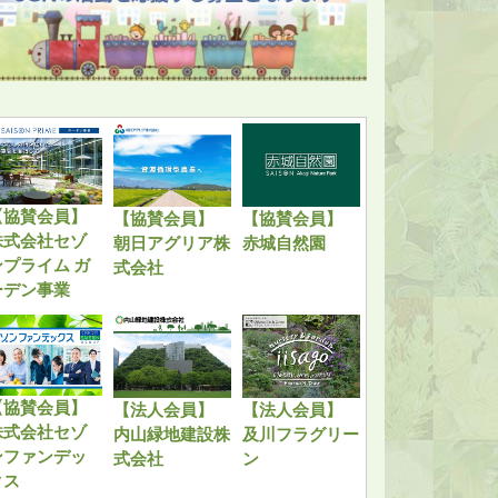
【協賛会員】
【協賛会員】
【協賛会員】
株式会社セゾ
朝日アグリア株
赤城自然園
ンプライム ガ
式会社
ーデン事業
【協賛会員】
【法人会員】
【法人会員】
株式会社セゾ
内山緑地建設株
及川フラグリー
ンファンデッ
式会社
ン
クス