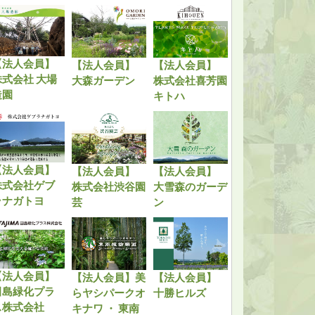
【法人会員】
【法人会員】
【法人会員】
株式会社 大場
大森ガーデン
株式会社喜芳園
造園
キトハ
【法人会員】
【法人会員】
【法人会員】
株式会社ゲブ
株式会社渋谷園
大雪森のガーデ
ラナガトヨ
芸
ン
【法人会員】
【法人会員】美
【法人会員】
田島緑化プラ
らヤシパークオ
十勝ヒルズ
ス株式会社
キナワ ・ 東南