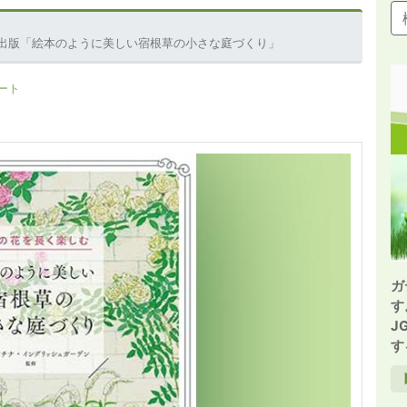
出版「絵本のように美しい宿根草の小さな庭づくり」
ート
ガ
す
J
す