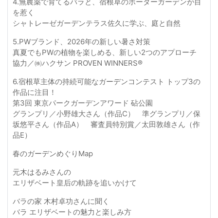
4.無農薬で育てるバラと、宿根草のボーダーガーデンが目
を惹く
シャトレーゼガーデンテラス佐久に学ぶ、庭と自然
5.PWブランド、2026年の新しい暑さ対策
真夏でもPWの植物を楽しめる、新しい2つのアプローチ
協力／㈱ハクサン PROVEN WINNERS®
6.宿根草主体の持続可能なガーデンコンテスト トップ3の
作品に注目！
第3回 東京パークガーデンアワード 砧公園
グランプリ／小野雄大さん（作品C） 準グランプリ／保
坂悠平さん（作品A） 審査員特別賞／太田敦雄さん（作
品E）
春のガーデンめぐりMap
元木はるみさんの
エリザベート皇后の軌跡を追いかけて
バラの家 木村卓功さんに聞く
バラ エリザベートの魅力と楽しみ方