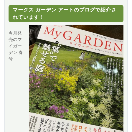
マークス ガーデン アートのブログで紹介さ
れています！
今月発
売のマ
イガー
デン 春
号