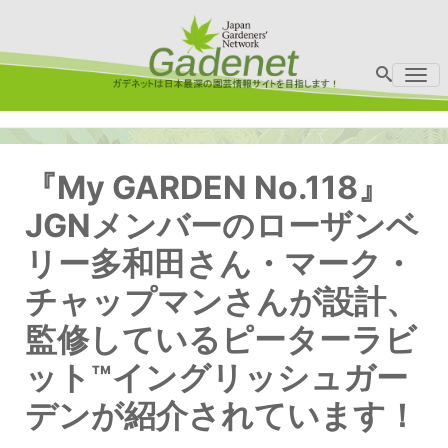
Me
『My GARDEN No.118』
JGNメンバーのローザンベ
リー多和田さん・マーク・
チャップマンさんが設計、
監修しているピーターラビ
ット™イングリッシュガー
デンが紹介されています！