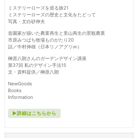
ミステリーローズを巡る旅21
ミステリーローズの歴史と文化をたどって
写真・文白砂伸夫
造園家が描いた農業再生と里山再生の景観農業
市原みつばち牧場ものがたり20
話／中村伸雄（日本リノアグリ㈱）
榊原八朗さんのガーデンデザイン講座
第37回 私のデザイン手法15
文・資料提供／榊原八朗
NewGoods
Books
Information
►詳細はこちらから