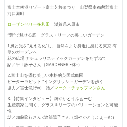
富士本栖湖リゾート富士芝桜まつり 山梨県南都留郡富士
河口湖町
ローザンベリー多和田
滋賀県米原市
“葉”で魅せる庭 グラス・リーフの美しいガーデン
1.風と光を“見える化”し、自然をより身近に感じる東京 有
明のガーデンへ
花の広場 ナチュラリスティックガーデンをたずねて
話／平工詠子さん（GARDENER -詠-）
2.富士山を望む美しい本格的英国式庭園
ピーターラビット™イングリッシュガーデンを歩く
協力／富士急行㈱ 話／
マーク・チャップマンさん
3.【特集インタビュー】畑やかとうふぁーむ
生産農家に聞く、グラス＆リーフのバリエーションと可能
性
話／加藤隆行さん×渡部陽子さん（畑やかとうふぁーむ）