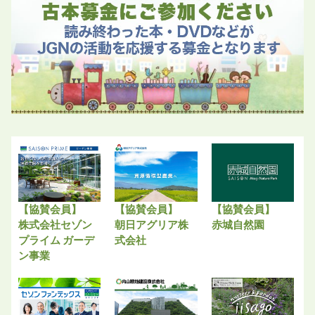
【協賛会員】
【協賛会員】
【協賛会員】
株式会社セゾン
朝日アグリア株
赤城自然園
プライム ガーデ
式会社
ン事業