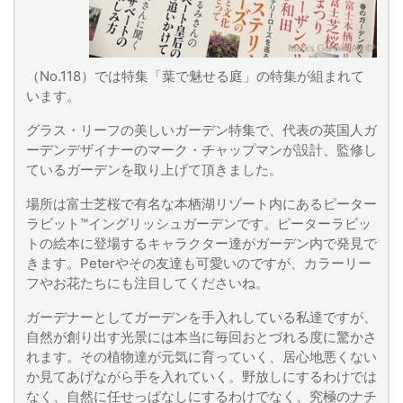
（No.118）では特集「葉で魅せる庭」の特集が組まれて
います。
グラス・リーフの美しいガーデン特集で、代表の英国人ガ
ーデンデザイナーのマーク・チャップマンが設計、監修し
ているガーデンを取り上げて頂きました。
場所は富士芝桜で有名な本栖湖リゾート内にあるピーター
ラビット™イングリッシュガーデンです。ピーターラビッ
トの絵本に登場するキャラクター達がガーデン内で発見で
きます。Peterやその友達も可愛いのですが、カラーリー
フやお花たちにも注目してくださいね。
ガーデナーとしてガーデンを手入れしている私達ですが、
自然が創り出す光景には本当に毎回おとづれる度に驚かさ
れます。その植物達が元気に育っていく、居心地悪くない
か見てあげながら手を入れていく。野放しにするわけでは
なく、自然に任せっぱなしにするわけでなく、究極のナチ