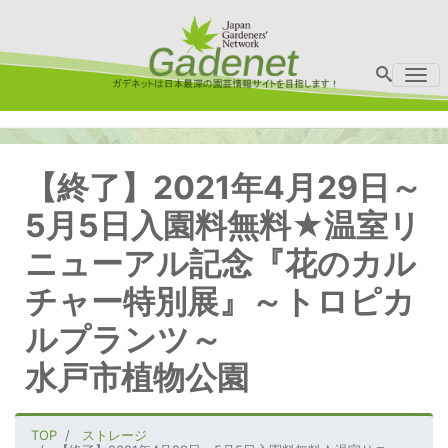
Me
【終了】2021年4月29日～
5月5日入園料無料★温室リ
ニューアル記念『花のカル
チャー特別展』～トロピカ
ルプランツ～
水戸市植物公園
TOP
ストレージ