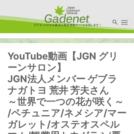
Me
YouTube動画【JGN グリ
ーンサロン】
JGN法人メンバー ゲブラ
ナガトヨ 荒井 芳夫さん
～世界で一つの花が咲く～
/ペチュニア/ネメシア/マー
ガレット/オステオスペル