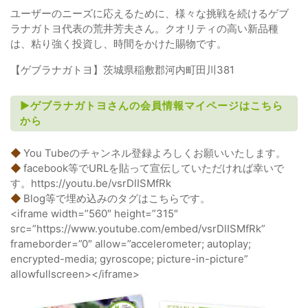
ユーザーのニーズに応えるために、様々な挑戦を続けるゲブ
ラナガトヨ代表の荒井芳夫さん。クオリティの高い新品種
は、粘り強く投資し、時間をかけた賜物です。
【ゲブラナガトヨ】茨城県稲敷郡河内町田川381
►ゲブラナガトヨさんの会員情報マイページはこちら
から
◆
You Tubeのチャンネル登録よろしくお願いいたします。
◆
facebook等でURLを貼って宣伝していただければ幸いで
す。https://youtu.be/vsrDlISMfRk
◆
Blog等で埋め込みのタグはこちらです。
<iframe width=”560″ height=”315″
src=”https://www.youtube.com/embed/vsrDlISMfRk”
frameborder=”0″ allow=”accelerometer; autoplay;
encrypted-media; gyroscope; picture-in-picture”
allowfullscreen></iframe>