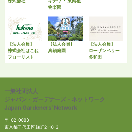
株式会社
キナワ ・ 東南植
物楽園
【法人会員】
【法人会員】
【法人会員】
株式会社はこね
真鍋庭園
ローザンベリー
フローリスト
多和田
一般社団法人
ジャパン・ガーデナーズ・ネットワーク
Japan Gardeners’ Network
〒102-0083
東京都千代田区麹町2-10-3